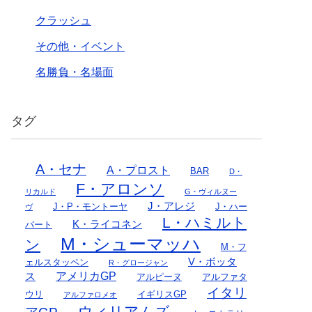
クラッシュ
その他・イベント
名勝負・名場面
タグ
A・セナ
A・プロスト
BAR
D・
F・アロンソ
リカルド
G・ヴィルヌー
J・アレジ
J・P・モントーヤ
J・ハー
ヴ
L・ハミルト
K・ライコネン
バート
M・シューマッハ
ン
M・フ
V・ボッタ
ェルスタッペン
R・グロージャン
アメリカGP
ス
アルピーヌ
アルファタ
イタリ
ウリ
イギリスGP
アルファロメオ
ウィリアムズ