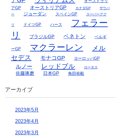
アGP
オーストラリ
オーストリアGP
アGP
カナダGP
ザウバ
ジョーダン
スペインGP
ー
スーパーアグ
フェラー
ドイツGP
ハース
リ
リ
ベネトン
ブラジルGP
ベルギ
マクラーレン
メル
ーGP
セデス
モナコGP
ヨーロッパGP
レッドブル
ルノー
ロータス
佐藤琢磨
日本GP
角田裕毅
アーカイブ
2023年5月
2023年4月
2023年3月