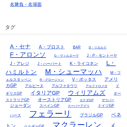
名勝負・名場面
タグ
A・セナ
A・プロスト
BAR
D・リカルド
F・アロンソ
J・P・モントーヤ
G・ヴィルヌーヴ
L・
J・アレジ
K・ライコネン
J・ハーバート
M・シューマッハ
ハミルトン
M・フ
アメリ
V・ボッタス
ェルスタッペン
R・グロージャン
カGP
アルピーヌ
アルファタウリ
イ
アルファロメオ
ウィリアムズ
イタリアGP
ギリスGP
オー
オーストリアGP
ストラリアGP
カナダGP
ザウバー
ジョーダン
スペインGP
ドイツGP
スーパーアグリ
フェラーリ
ベネ
ブラジルGP
ハース
マクラーレン
メ
トン
ベルギーGP