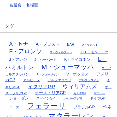
名勝負・名場面
タグ
A・セナ
A・プロスト
BAR
D・リカルド
F・アロンソ
J・P・モントーヤ
G・ヴィルヌーヴ
L・
J・アレジ
K・ライコネン
J・ハーバート
M・シューマッハ
ハミルトン
M・フ
アメリ
V・ボッタス
ェルスタッペン
R・グロージャン
カGP
アルピーヌ
アルファタウリ
イ
アルファロメオ
ウィリアムズ
イタリアGP
ギリスGP
オー
オーストリアGP
ストラリアGP
カナダGP
ザウバー
ジョーダン
スペインGP
ドイツGP
スーパーアグリ
フェラーリ
ベネ
ブラジルGP
ハース
マクラーレン
メ
トン