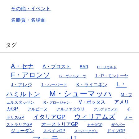
その他・イベント
名勝負・名場面
タグ
A・セナ
A・プロスト
BAR
D・リカルド
F・アロンソ
J・P・モントーヤ
G・ヴィルヌーヴ
L・
J・アレジ
K・ライコネン
J・ハーバート
M・シューマッハ
ハミルトン
M・フ
アメリ
V・ボッタス
ェルスタッペン
R・グロージャン
カGP
アルピーヌ
アルファタウリ
イ
アルファロメオ
ウィリアムズ
イタリアGP
ギリスGP
オー
オーストリアGP
ストラリアGP
カナダGP
ザウバー
ジョーダン
スペインGP
ドイツGP
スーパーアグリ