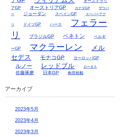
アGP
オーストラリ
オーストリアGP
アGP
カナダGP
ザウバ
ジョーダン
スペインGP
ー
スーパーアグ
フェラー
ドイツGP
ハース
リ
リ
ベネトン
ブラジルGP
ベルギ
マクラーレン
メル
ーGP
セデス
モナコGP
ヨーロッパGP
レッドブル
ルノー
ロータス
佐藤琢磨
日本GP
角田裕毅
アーカイブ
2023年5月
2023年4月
2023年3月