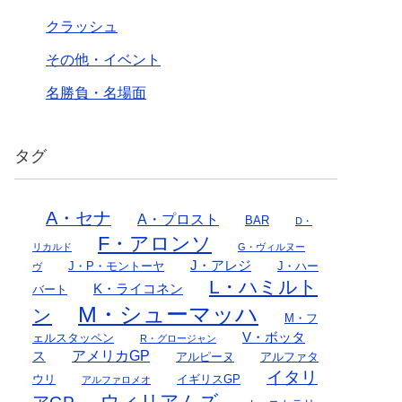
クラッシュ
その他・イベント
名勝負・名場面
タグ
A・セナ
A・プロスト
BAR
D・
F・アロンソ
リカルド
G・ヴィルヌー
J・アレジ
J・P・モントーヤ
J・ハー
ヴ
L・ハミルト
K・ライコネン
バート
M・シューマッハ
ン
M・フ
V・ボッタ
ェルスタッペン
R・グロージャン
アメリカGP
ス
アルピーヌ
アルファタ
イタリ
ウリ
イギリスGP
アルファロメオ
ウィリアムズ