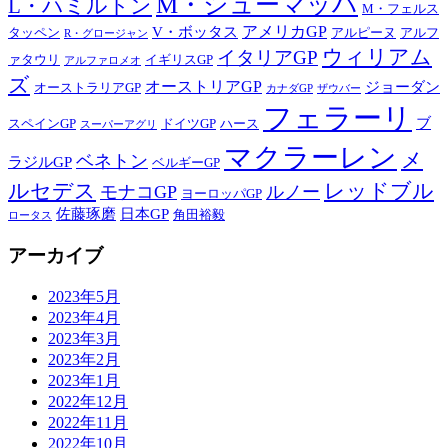
M・シューマッハ
L・ハミルトン
M・フェルス
アメリカGP
V・ボッタス
タッペン
アルピーヌ
アルフ
R・グロージャン
ウィリアム
イタリアGP
ァタウリ
イギリスGP
アルファロメオ
ズ
オーストリアGP
ジョーダン
オーストラリアGP
カナダGP
ザウバー
フェラーリ
ブ
スペインGP
ドイツGP
ハース
スーパーアグリ
マクラーレン
メ
ベネトン
ラジルGP
ベルギーGP
ルセデス
レッドブル
モナコGP
ルノー
ヨーロッパGP
佐藤琢磨
日本GP
角田裕毅
ロータス
アーカイブ
2023年5月
2023年4月
2023年3月
2023年2月
2023年1月
2022年12月
2022年11月
2022年10月