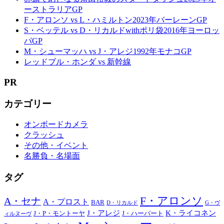
ーストラリアGP
F・アロンソ vs L・ハミルトン2023年バーレーンGP
S・ベッテル vs D・リカルドwithポリ袋2016年ヨーロッ
パGP
M・シューマッハ vs J・アレジ1992年モナコGP
レッドブル・ホンダ vs 新幹線
PR
カテゴリー
オンボードカメラ
クラッシュ
その他・イベント
名勝負・名場面
タグ
F・アロンソ
A・セナ
A・プロスト
BAR
D・リカルド
G・ヴ
J・アレジ
K・ライコネン
J・P・モントーヤ
J・ハーバート
ィルヌーヴ