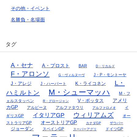
その他・イベント
名勝負・名場面
タグ
A・セナ
A・プロスト
BAR
D・リカルド
F・アロンソ
J・P・モントーヤ
G・ヴィルヌーヴ
L・
J・アレジ
K・ライコネン
J・ハーバート
M・シューマッハ
ハミルトン
M・フ
アメリ
V・ボッタス
ェルスタッペン
R・グロージャン
カGP
アルピーヌ
アルファタウリ
イ
アルファロメオ
ウィリアムズ
イタリアGP
ギリスGP
オー
オーストリアGP
ストラリアGP
カナダGP
ザウバー
ジョーダン
スペインGP
ドイツGP
スーパーアグリ