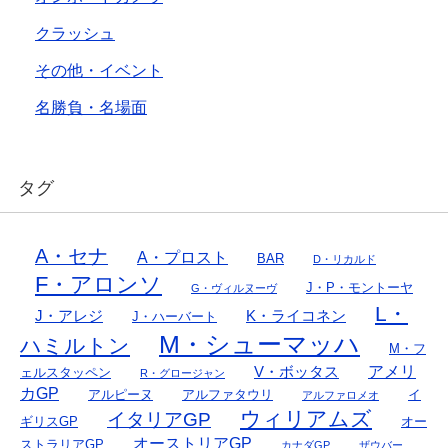
クラッシュ
その他・イベント
名勝負・名場面
タグ
A・セナ
A・プロスト
BAR
D・リカルド
F・アロンソ
J・P・モントーヤ
G・ヴィルヌーヴ
L・
J・アレジ
K・ライコネン
J・ハーバート
M・シューマッハ
ハミルトン
M・フ
アメリ
V・ボッタス
ェルスタッペン
R・グロージャン
カGP
アルピーヌ
アルファタウリ
イ
アルファロメオ
ウィリアムズ
イタリアGP
ギリスGP
オー
オーストリアGP
ストラリアGP
カナダGP
ザウバー