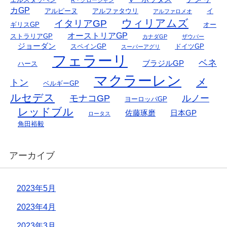
R・グロージャン
カGP
アルピーヌ
アルファタウリ
イ
アルファロメオ
ウィリアムズ
イタリアGP
ギリスGP
オー
オーストリアGP
ストラリアGP
カナダGP
ザウバー
ジョーダン
スペインGP
ドイツGP
スーパーアグリ
フェラーリ
ベネ
ブラジルGP
ハース
マクラーレン
メ
トン
ベルギーGP
ルセデス
モナコGP
ルノー
ヨーロッパGP
レッドブル
佐藤琢磨
日本GP
ロータス
角田裕毅
アーカイブ
2023年5月
2023年4月
2023年3月