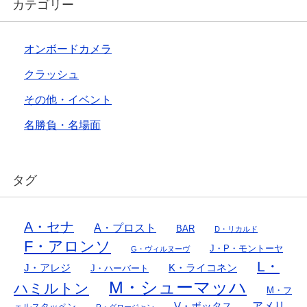
カテゴリー
オンボードカメラ
クラッシュ
その他・イベント
名勝負・名場面
タグ
A・セナ
A・プロスト
BAR
D・リカルド
F・アロンソ
J・P・モントーヤ
G・ヴィルヌーヴ
L・
J・アレジ
K・ライコネン
J・ハーバート
M・シューマッハ
ハミルトン
M・フ
アメリ
V・ボッタス
ェルスタッペン