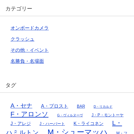
カテゴリー
オンボードカメラ
クラッシュ
その他・イベント
名勝負・名場面
タグ
A・セナ
A・プロスト
BAR
D・リカルド
F・アロンソ
J・P・モントーヤ
G・ヴィルヌーヴ
L・
J・アレジ
K・ライコネン
J・ハーバート
M・シューマッハ
ハミルトン
M・フ