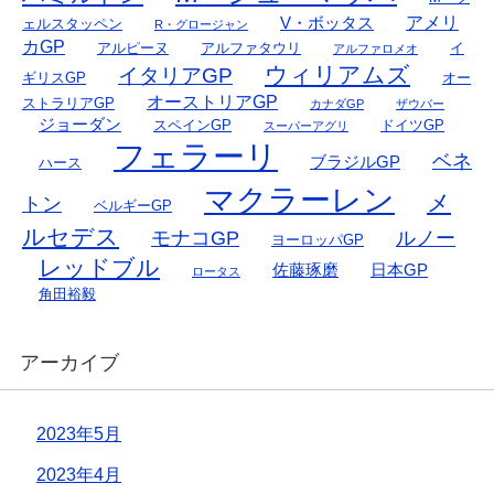
アメリ
V・ボッタス
ェルスタッペン
R・グロージャン
カGP
アルピーヌ
アルファタウリ
イ
アルファロメオ
ウィリアムズ
イタリアGP
ギリスGP
オー
オーストリアGP
ストラリアGP
カナダGP
ザウバー
ジョーダン
スペインGP
ドイツGP
スーパーアグリ
フェラーリ
ベネ
ブラジルGP
ハース
マクラーレン
メ
トン
ベルギーGP
ルセデス
モナコGP
ルノー
ヨーロッパGP
レッドブル
佐藤琢磨
日本GP
ロータス
角田裕毅
アーカイブ
2023年5月
2023年4月