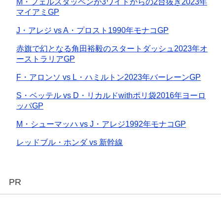
M・フェルスタッペンが3ワイドからの2台抜き2023年
マイアミGP
J・アレジ vs A・プロスト1990年モナコGP
赤旗で幻となる角田裕毅のスタートダッシュ2023年オ
ーストラリアGP
F・アロンソ vs L・ハミルトン2023年バーレーンGP
S・ベッテル vs D・リカルドwithポリ袋2016年ヨーロ
ッパGP
M・シューマッハ vs J・アレジ1992年モナコGP
レッドブル・ホンダ vs 新幹線
PR