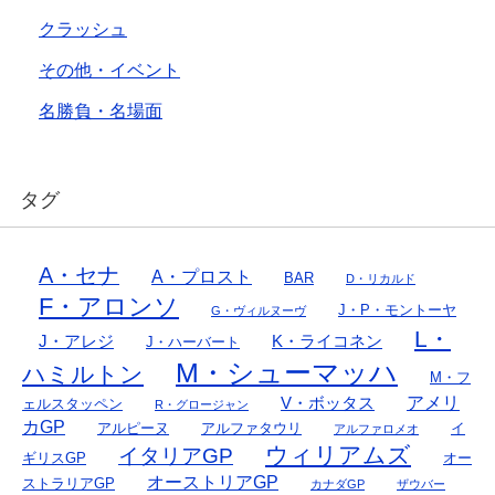
クラッシュ
その他・イベント
名勝負・名場面
タグ
A・セナ
A・プロスト
BAR
D・リカルド
F・アロンソ
J・P・モントーヤ
G・ヴィルヌーヴ
L・
J・アレジ
K・ライコネン
J・ハーバート
M・シューマッハ
ハミルトン
M・フ
アメリ
V・ボッタス
ェルスタッペン
R・グロージャン
カGP
アルピーヌ
アルファタウリ
イ
アルファロメオ
ウィリアムズ
イタリアGP
ギリスGP
オー
オーストリアGP
ストラリアGP
カナダGP
ザウバー