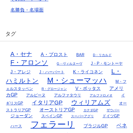
名勝負・名場面
タグ
A・セナ
A・プロスト
BAR
D・リカルド
F・アロンソ
J・P・モントーヤ
G・ヴィルヌーヴ
L・
J・アレジ
K・ライコネン
J・ハーバート
M・シューマッハ
ハミルトン
M・フ
アメリ
V・ボッタス
ェルスタッペン
R・グロージャン
カGP
アルピーヌ
アルファタウリ
イ
アルファロメオ
ウィリアムズ
イタリアGP
ギリスGP
オー
オーストリアGP
ストラリアGP
カナダGP
ザウバー
ジョーダン
スペインGP
ドイツGP
スーパーアグリ
フェラーリ
ベネ
ブラジルGP
ハース