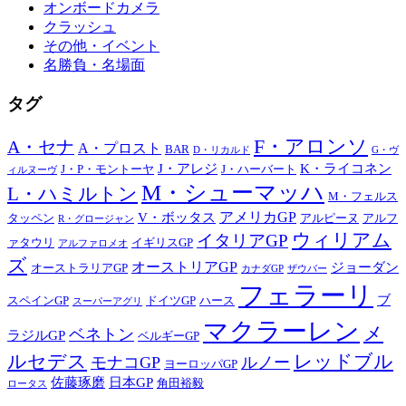
オンボードカメラ
クラッシュ
その他・イベント
名勝負・名場面
タグ
F・アロンソ
A・セナ
A・プロスト
BAR
D・リカルド
G・ヴ
J・アレジ
K・ライコネン
J・P・モントーヤ
J・ハーバート
ィルヌーヴ
M・シューマッハ
L・ハミルトン
M・フェルス
アメリカGP
V・ボッタス
タッペン
アルピーヌ
アルフ
R・グロージャン
ウィリアム
イタリアGP
ァタウリ
イギリスGP
アルファロメオ
ズ
オーストリアGP
ジョーダン
オーストラリアGP
カナダGP
ザウバー
フェラーリ
ブ
スペインGP
ドイツGP
ハース
スーパーアグリ
マクラーレン
メ
ベネトン
ラジルGP
ベルギーGP
ルセデス
レッドブル
モナコGP
ルノー
ヨーロッパGP
佐藤琢磨
日本GP
角田裕毅
ロータス