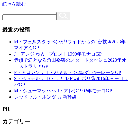
続きを読む
最近の投稿
M・フェルスタッペンが3ワイドからの2台抜き2023年
マイアミGP
J・アレジ vs A・プロスト1990年モナコGP
赤旗で幻となる角田裕毅のスタートダッシュ2023年オ
ーストラリアGP
F・アロンソ vs L・ハミルトン2023年バーレーンGP
S・ベッテル vs D・リカルドwithポリ袋2016年ヨーロッ
パGP
M・シューマッハ vs J・アレジ1992年モナコGP
レッドブル・ホンダ vs 新幹線
PR
カテゴリー