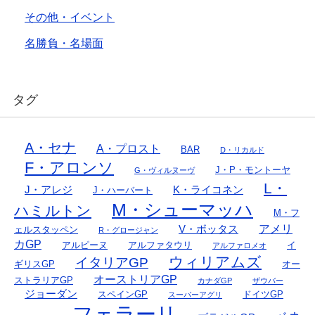
その他・イベント
名勝負・名場面
タグ
A・セナ
A・プロスト
BAR
D・リカルド
F・アロンソ
J・P・モントーヤ
G・ヴィルヌーヴ
L・
J・アレジ
K・ライコネン
J・ハーバート
M・シューマッハ
ハミルトン
M・フ
アメリ
V・ボッタス
ェルスタッペン
R・グロージャン
カGP
アルピーヌ
アルファタウリ
イ
アルファロメオ
ウィリアムズ
イタリアGP
ギリスGP
オー
オーストリアGP
ストラリアGP
カナダGP
ザウバー
ジョーダン
スペインGP
ドイツGP
スーパーアグリ
フェラーリ