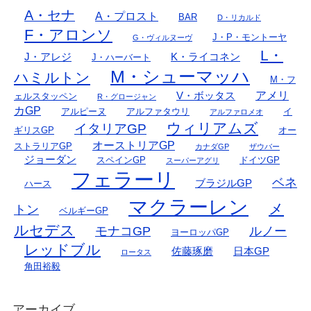
A・セナ
A・プロスト
BAR
D・リカルド
F・アロンソ
J・P・モントーヤ
G・ヴィルヌーヴ
L・
J・アレジ
K・ライコネン
J・ハーバート
M・シューマッハ
ハミルトン
M・フ
アメリ
V・ボッタス
ェルスタッペン
R・グロージャン
カGP
アルピーヌ
アルファタウリ
イ
アルファロメオ
ウィリアムズ
イタリアGP
ギリスGP
オー
オーストリアGP
ストラリアGP
カナダGP
ザウバー
ジョーダン
スペインGP
ドイツGP
スーパーアグリ
フェラーリ
ベネ
ブラジルGP
ハース
マクラーレン
メ
トン
ベルギーGP
ルセデス
モナコGP
ルノー
ヨーロッパGP
レッドブル
佐藤琢磨
日本GP
ロータス
角田裕毅
アーカイブ