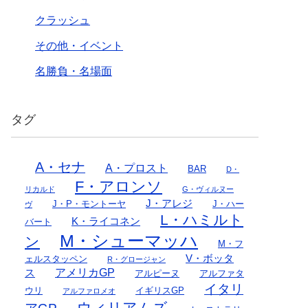
クラッシュ
その他・イベント
名勝負・名場面
タグ
A・セナ
A・プロスト
BAR
D・
F・アロンソ
リカルド
G・ヴィルヌー
J・アレジ
J・P・モントーヤ
J・ハー
ヴ
L・ハミルト
K・ライコネン
バート
M・シューマッハ
ン
M・フ
V・ボッタ
ェルスタッペン
R・グロージャン
アメリカGP
ス
アルピーヌ
アルファタ
イタリ
ウリ
イギリスGP
アルファロメオ
ウィリアムズ