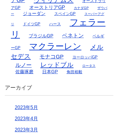
アGP
オーストラリ
オーストリアGP
アGP
カナダGP
ザウバ
ジョーダン
スペインGP
ー
スーパーアグ
フェラー
ドイツGP
ハース
リ
リ
ベネトン
ブラジルGP
ベルギ
マクラーレン
メル
ーGP
セデス
モナコGP
ヨーロッパGP
レッドブル
ルノー
ロータス
佐藤琢磨
日本GP
角田裕毅
アーカイブ
2023年5月
2023年4月
2023年3月