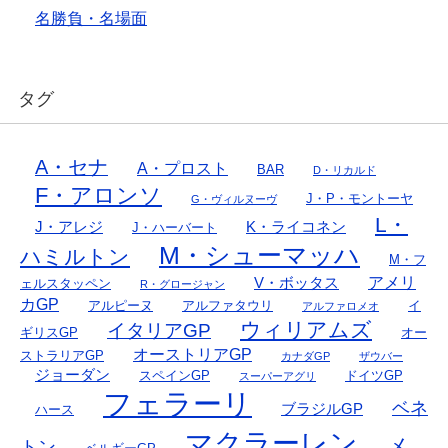
名勝負・名場面
タグ
A・セナ
A・プロスト
BAR
D・リカルド
F・アロンソ
J・P・モントーヤ
G・ヴィルヌーヴ
L・
J・アレジ
K・ライコネン
J・ハーバート
M・シューマッハ
ハミルトン
M・フ
アメリ
V・ボッタス
ェルスタッペン
R・グロージャン
カGP
アルピーヌ
アルファタウリ
イ
アルファロメオ
ウィリアムズ
イタリアGP
ギリスGP
オー
オーストリアGP
ストラリアGP
カナダGP
ザウバー
ジョーダン
スペインGP
ドイツGP
スーパーアグリ
フェラーリ
ベネ
ブラジルGP
ハース
マクラーレン
メ
トン