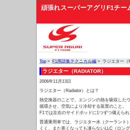
頑張れスーパーアグリF1チー
Top
>
F1用語集テクニカル編
> ラジエター（Ra
ラジエター（RADIATOR）
2006年11月13日
ラジエター（Radiator）とは？
熱交換器のことで、エンジンの熱を吸収した
循環させ、空気により冷却する装置のこと。
F1では左右のサイドポッドに1つずつ備えら
普通乗用車では、ラジエター水（クーラント
くく、また寒くなっても凍らないLLC（ロン