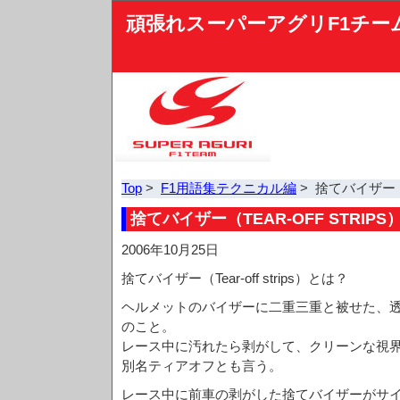
頑張れスーパーアグリF1チー
Top
>
F1用語集テクニカル編
> 捨てバイザー（Tea
捨てバイザー（TEAR-OFF STRIPS
2006年10月25日
捨てバイザー（Tear-off strips）とは？
ヘルメットのバイザーに二重三重と被せた、
のこと。
レース中に汚れたら剥がして、クリーンな視
別名ティアオフとも言う。
レース中に前車の剥がした捨てバイザーがサ