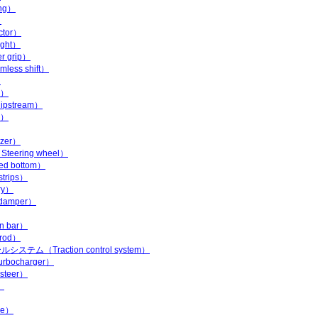
ng）
）
tor）
ght）
grip）
ss shift）
）
d）
stream）
n）
zer）
ering wheel）
 bottom）
trips）
ry）
amper）
 bar）
rod）
ム（Traction control system）
ocharger）
teer）
）
re）