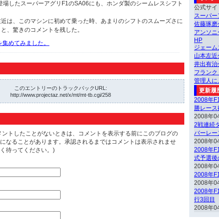
に登場したスーパーアグリF1のSA06にも、ホンダ製のシームレスシフト
公式サイ
スーパー
左近は、このマシンに初めて乗った時、あまりのシフトのスムーズさに
佐藤琢磨
」と、驚きのコメントを残した。
アンソニ
HP
動画を集めてみました。
ジェーム
山本左近
井出有治
フランク
管理人に
このエントリーのトラックバックURL:
更新履
http://www.projectaz.net/x/mt/mt-tb.cgi/258
2008年
勝レース
2008年0
2戦連続ダ
バーレー
メントしたことがないときは、コメントを表示する前にこのブログの
2008年0
になることがあります。承認されるまではコメントは表示されませ
2008年
く待ってください。)
式予選後
2008年0
2008年
2008年0
2008年
行3回目
2008年0