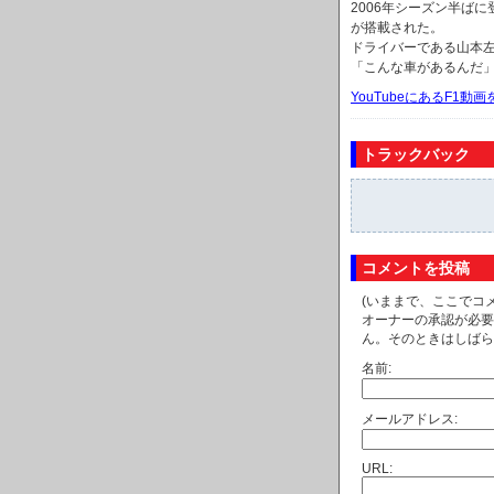
2006年シーズン半ば
が搭載された。
ドライバーである山本
「こんな車があるんだ
YouTubeにあるF1
トラックバック
コメントを投稿
(いままで、ここでコ
オーナーの承認が必要
ん。そのときはしばら
名前:
メールアドレス:
URL: