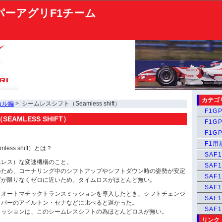
パーアグリF1チーム
カテゴ
カル編
> シームレスシフト（Seamless shift）
F1GP
AMLESS SHIFT）
F1GP
F1GP
F1
ess shift）とは？
SAF1
ムレス）な変速機構のこと。
SAF1
いため、コーナリング中のシフトアップやシフトダウン時の姿勢が安定
SAF1
グが限りなくゼロに近いため、タイムロスがほとんど無い。
SAF1
ミオートマチックトランスミッションを導入したとき、シフトチェンジ
SAF
イバーのアイルトン・セナなどに比べると遅かった。
SAF
ミッションは、このシームレスシフトの為ほとんどロスが無い。
リンク