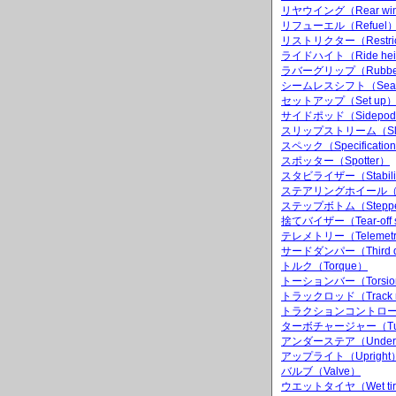
リヤウイング（Rear wi
リフューエル（Refuel
リストリクター（Restric
ライドハイト（Ride hei
ラバーグリップ（Rubber 
シームレスシフト（Seamle
セットアップ（Set up
サイドポッド（Sidepo
スリップストリーム（Slip
スペック（Specificatio
スポッター（Spotter）
スタビライザー（Stabili
ステアリングホイール（Ste
ステップボトム（Stepped
捨てバイザー（Tear-off s
テレメトリー（Telemet
サードダンパー（Third d
トルク（Torque）
トーションバー（Torsion
トラックロッド（Track 
トラクションコントロールシステ
ターボチャージャー（Turb
アンダーステア（Unders
アップライト（Upright
バルブ（Valve）
ウエットタイヤ（Wet ti