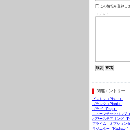
この情報を登録しま
コメント:
関連エントリー
ピストン（Piston）
プランク（Plank）
プラグ（Plug）
ニューマチックバルブ（Pneu
パワーステアリング（Power
プライム・オプションタイヤ
ラジエター（Radiator