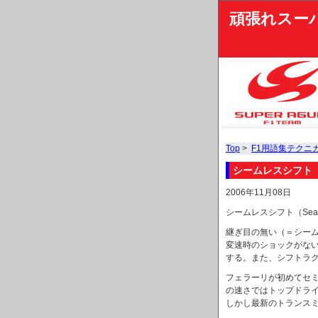
頑張れスー
Top
>
F1用語集テクニ
シームレスシフト（SE
2006年11月08日
シームレスシフト（Seaml
継ぎ目の無い（＝シー
変速時のショックがな
する。また、シフトラ
フェラーリが初めてセ
の速さではトップドラ
しかし最新のトランス