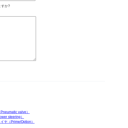
すか?
matic valve）
 steering）
（Prime/Option）
）