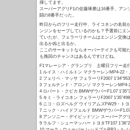
揮してます。
スーパーアグリF1の佐藤琢磨は16番手、ア
闘の8番手だった。
昨日からのフリー走行中、ライコネンの名前が
ンジンをセーブしているのかも？予選前にエ
ていたが、フェラーリチームはエンジン交換
出るか凶と出るか。
ここのサーキットならオーバーテイクも可能
も挽回のチャンスはあるんですけどね。
F1マレーシア・グランプリ 土曜日フリー走
1 ルイス・ハミルトン マクラーレンMP4-22・メル
2 フェリペ・マッサ フェラーリF2007 1'34"953
3 フェルナンド・アロンソ マクラーレンMP4-22・
4 ロバート・クビカ BMWザウバーF1.07 1'35"3
5 キミ・ライコネン フェラーリF2007 1'35"498
6 ニコ・ロズベルグ ウイリアムズFW29・トヨタ 1
7 ニック・ハイドフェルド BMWザウバーF1.07 1'
8 アンソニー・デイビッドソン スーパーアグリSA0
9 ラルフ・シューマッハー トヨタTF107 1'36"2
10 マーク・ウェーバー レッドブルRB3・ルノー 1