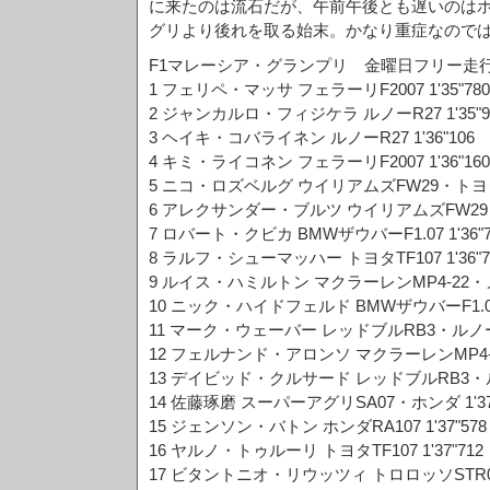
に来たのは流石だが、午前午後とも遅いのは
グリより後れを取る始末。かなり重症なので
F1マレーシア・グランプリ 金曜日フリー走
1 フェリペ・マッサ フェラーリF2007 1'35"780
2 ジャンカルロ・フィジケラ ルノーR27 1'35"9
3 ヘイキ・コバライネン ルノーR27 1'36"106
4 キミ・ライコネン フェラーリF2007 1'36"160
5 ニコ・ロズベルグ ウイリアムズFW29・トヨタ 1
6 アレクサンダー・ブルツ ウイリアムズFW29・ト
7 ロバート・クビカ BMWザウバーF1.07 1'36"7
8 ラルフ・シューマッハー トヨタTF107 1'36"7
9 ルイス・ハミルトン マクラーレンMP4-22・メル
10 ニック・ハイドフェルド BMWザウバーF1.07 1
11 マーク・ウェーバー レッドブルRB3・ルノー 1
12 フェルナンド・アロンソ マクラーレンMP4-22
13 デイビッド・クルサード レッドブルRB3・ルノー
14 佐藤琢磨 スーパーアグリSA07・ホンダ 1'37
15 ジェンソン・バトン ホンダRA107 1'37"578
16 ヤルノ・トゥルーリ トヨタTF107 1'37"712
17 ビタントニオ・リウッツィ トロロッソSTR02