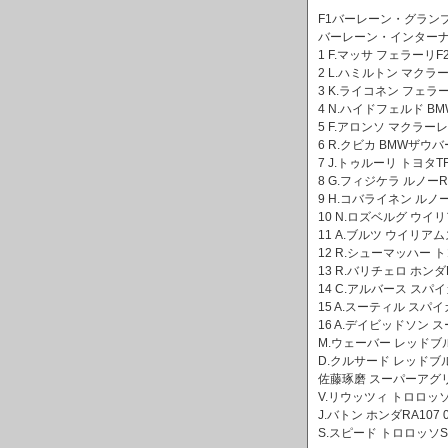
F1バーレーン・グラン
バーレーン・インターナショ
1 F.マッサ フェラーリF200
2 L.ハミルトン マクラー
3 K.ライコネン フェラーリF
4 N.ハイドフェルド BMW
5 F.アロンソ マクラーレン
6 R.クビカ BMWザウバーF
7 J.トゥルーリ トヨタTF1
8 G.フィジケラ ルノーR27
9 H.コバライネン ルノーR2
10 N.ロズベルグ ウイリ
11 A.ブルツ ウイリアム
12 R.シューマッハー トヨ
13 R.バリチェロ ホンダR
14 C.アルバース スパイカ
15 A.スーティル スパイカ
16 A.デイビッドソン ス
M.ウェーバー レッドブル
D.クルサード レッドブル
佐藤琢磨 スーパーアグリS
V.リウッツィ トロロッソ
J.バトン ホンダRA107 
S.スピード トロロッソS