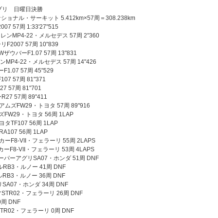
プリ 日曜日決勝
ナル・サーキット 5.412km×57周＝308.238km
7 57周 1:33'27"515
レンMP4-22・メルセデス 57周 2"360
2007 57周 10"839
ザウバーF1.07 57周 13"831
MP4-22・メルセデス 57周 14"426
1.07 57周 45"529
07 57周 81"371
 57周 81"701
7 57周 89"411
アムズFW29・トヨタ 57周 89"916
ズFW29・トヨタ 56周 1LAP
タTF107 56周 1LAP
A107 56周 1LAP
ーF8-VII・フェラーリ 55周 2LAPS
ーF8-VII・フェラーリ 53周 4LAPS
ーパーアグリSA07・ホンダ 51周 DNF
RB3・ルノー 41周 DNF
RB3・ルノー 36周 DNF
A07・ホンダ 34周 DNF
STR02・フェラーリ 26周 DNF
0周 DNF
TR02・フェラーリ 0周 DNF