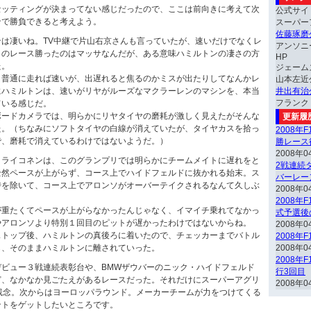
セッティングが決まってない感じだったので、ここは前向きに考えて次
公式サイ
ンで勝負できると考えよう。
スーパー
佐藤琢磨
は凄いね。TV中継で片山右京さんも言っていたが、速いだけでなくレ
アンソニ
このレース勝ったのはマッサなんだが、ある意味ハミルトンの凄さの方
HP
た。
ジェーム
。普通に走れば速いが、出遅れると焦るのかミスが出たりしてなんかレ
山本左近
にハミルトンは、速いがリヤがルーズなマクラーレンのマシンを、本当
井出有治
フランク
ている感じだ。
ボードカメラでは、明らかにリヤタイヤの磨耗が激しく見えたがそんな
更新履
た。（ちなみにソフトタイヤの白線が消えていたが、タイヤカスを拾っ
2008年
で、磨耗で消えているわけではないようだ。）
勝レース
2008年0
とライコネンは、このグランプリでは明らかにチームメイトに遅れをと
2戦連続ダ
全然ペースが上がらず、コース上でハイドフェルドに抜かれる始末。ス
バーレー
時を除いて、コース上でアロンソがオーバーテイクされるなんて久しぶ
2008年0
2008年
が重たくてペースが上がらなかったんじゃなく、イマイチ乗れてなかっ
式予選後
やアロンソより特別１回目のピットが遅かったわけではないからね。
2008年0
ストップ後、ハミルトンの真後ろに着いたので、チェッカーまでバトル
2008年
ら、そのままハミルトンに離されていった。
2008年0
2008年
デビュー３戦連続表彰台や、BMWザウバーのニック・ハイドフェルド
行3回目
ど、なかなか見ごたえがあるレースだった。それだけにスーパーアグリ
2008年0
残念。次からはヨーロッパラウンド。メーカーチームが力をつけてくる
ントをゲットしたいところです。