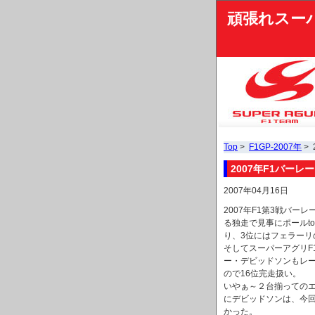
頑張れスー
Top
>
F1GP-2007年
> 
2007年F1バーレ
2007年04月16日
2007年F1第3戦バ
る独走で見事にポールt
り、3位にはフェラーリ
そしてスーパーアグリF
ー・デビッドソンもレー
ので16位完走扱い。
いやぁ～２台揃っての
にデビッドソンは、今
かった。