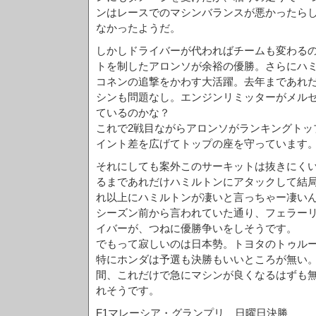
ンはレースでのマシンバランスが悪かったら
なかったようだ。
しかしドライバーが代わればチームも変わる
トを制したアロンソが余裕の優勝。さらにハ
コネンの追撃をかわす大活躍。去年まであれ
シンも問題なし。エンジンリミッターがメル
ているのかな？
これで2戦目ながらアロンソがランキングトッ
イント差を広げてトップの座を守っています
それにしても案外このサーキットは抜きにく
るまであれだけハミルトンにアタックして結
れ以上にハミルトンが凄いと言っちゃー凄い
シーズン前から言われていた通り、フェラーリ
イバーが、つねに優勝争いをしそうです。
でもって寂しいのは日本勢。トヨタのトゥルー
特にホンダは予選も決勝もいいところが無い。
間、これだけで急にマシンが良くなるはずも
れそうです。
F1マレーシア・グランプリ 日曜日決勝