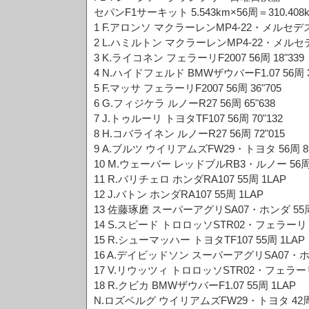
セパンF1サーキット 5.543km×56周＝310.408
1 F.アロンソ マクラーレンMP4-22・メルセデス 56
2 L.ハミルトン マクラーレンMP4-22・メルセデス 
3 K.ライコネン フェラーリF2007 56周 18"339
4 N.ハイドフェルド BMWザウバーF1.07 56周 3
5 F.マッサ フェラーリF2007 56周 36"705
6 G.フィジケラ ルノーR27 56周 65"638
7 J.トゥルーリ トヨタTF107 56周 70"132
8 H.コバライネン ルノーR27 56周 72"015
9 A.ブルツ ウイリアムズFW29・トヨタ 56周 89
10 M.ウェーバー レッドブルRB3・ルノー 56周 9
11 R.バリチェロ ホンダRA107 55周 1LAP
12 J.バトン ホンダRA107 55周 1LAP
13 佐藤琢磨 スーパーアグリSA07・ホンダ 55周
14 S.スピード トロロッソSTR02・フェラーリ 5
15 R.シューマッハー トヨタTF107 55周 1LAP
16 A.デイビッドソン スーパーアグリSA07・ホン
17 V.リウッツィ トロロッソSTR02・フェラーリ 
18 R.クビカ BMWザウバーF1.07 55周 1LAP
N.ロズベルグ ウイリアムズFW29・トヨタ 42周