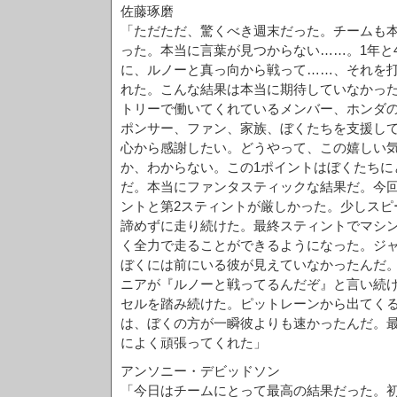
佐藤琢磨
「ただただ、驚くべき週末だった。チームも
った。本当に言葉が見つからない……。1年と
に、ルノーと真っ向から戦って……、それを
れた。こんな結果は本当に期待していなかっ
トリーで働いてくれているメンバー、ホンダ
ポンサー、ファン、家族、ぼくたちを支援し
心から感謝したい。どうやって、この嬉しい
か、わからない。この1ポイントはぼくたちに
だ。本当にファンタスティックな結果だ。今回
ントと第2スティントが厳しかった。少しスピ
諦めずに走り続けた。最終スティントでマシ
く全力で走ることができるようになった。ジ
ぼくには前にいる彼が見えていなかったんだ
ニアが『ルノーと戦ってるんだぞ』と言い続
セルを踏み続けた。ピットレーンから出てく
は、ぼくの方が一瞬彼よりも速かったんだ。
によく頑張ってくれた」
アンソニー・デビッドソン
「今日はチームにとって最高の結果だった。