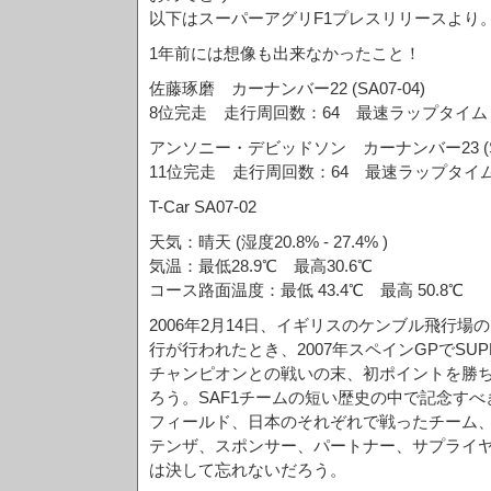
以下はスーパーアグリF1プレスリリースより
1年前には想像も出来なかったこと！
佐藤琢磨 カーナンバー22 (SA07-04)
8位完走 走行周回数：64 最速ラップタイム：1
アンソニー・デビッドソン カーナンバー23 (SA0
11位完走 走行周回数：64 最速ラップタイム：
T-Car SA07-02
天気：晴天 (湿度20.8% - 27.4% )
気温：最低28.9℃ 最高30.6℃
コース路面温度：最低 43.4℃ 最高 50.8℃
2006年2月14日、イギリスのケンブル飛行場
行が行われたとき、2007年スペインGPでSUPER 
チャンピオンとの戦いの末、初ポイントを勝
ろう。SAF1チームの短い歴史の中で記念す
フィールド、日本のそれぞれで戦ったチーム
テンザ、スポンサー、パートナー、サプライ
は決して忘れないだろう。