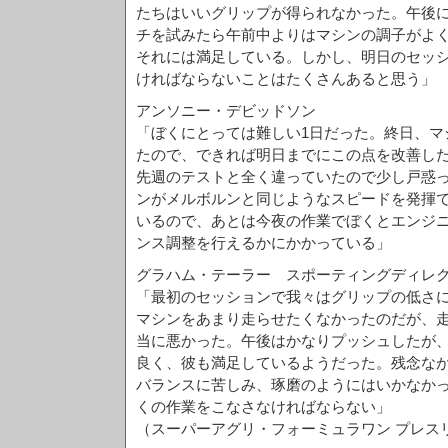
たちはいいグリップが得られなかった。午後
チを試みたら午前中よりはマシンの調子がよ
それには満足している。しかし、明日のセッ
ければならないことはたくさんあると思う」
アンソニー・デビッドソン
「ぼくにとっては難しい1日だった。終日、マ
たので、できれば明日までにこの点を改善し
先週のテストと全く違っていたので少し戸惑
ンがメルボルンと同じようなスピードを発揮
いるので、あとは今夜の作業でぼくとエンジ
ンス調整を行えるかにかかっている」
グラハム・テーラー スポーティングディレ
「最初のセッションで我々はグリップの低さ
マシンをあまり走らせたくなかったのだが、
当に悪かった。午後はかなりプッシュしたが
良く、彼も満足しているようだった。残念な
バランスに苦しみ、琢磨のようにはいかなか
くの作業をこなさなければならない」
（スーパーアグリ・フォーミュラワン プレス