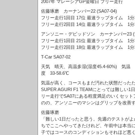
2007年 マレーシアGP金曜日 フリー走行
佐藤琢磨 カーナンバー22 (SA07-04)
フリー走行1回目 17位 最速ラップタイム 1分3
フリー走行2回目 14位 最速ラップタイム 1分3
アンソニー・デビッドソン カーナンバー23 (SA0
フリー走行1回目 21位 最速ラップタイム 1分3
フリー走行2回目 18位 最速ラップタイム 1分3
T-Car SA07-02
天気 晴天、高温多湿(湿度45.4-60%) 気温 
度 33-58.6℃
気温が高く、コースもまだ汚れた状態だったた
SUPER AGURI F1 TEAMにとっては難し
リー走行でSA07にある程度満足のいくセッ
のの、アンソニーのマシンはグリップを改善
佐藤琢磨
「難しい1日だったと思う。先週のテストがよ
ちでここへやってきたけれど、午前中は本当
子ではコースのコンディションもそれほど悪