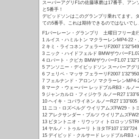
スーパーアグリF1の佐藤琢磨は17番手、ア
と5番手！
デビッドソンはこのグランプリ乗れてます。タ
ての5番手。これは期待できるのではないでし
F1バーレーン・グランプリ 土曜日フリー走
1 ルイス・ハミルトン マクラーレンMP4-22・メル
2 キミ・ライコネン フェラーリF2007 1'32"549
3 ニック・ハイドフェルド BMWザウバーF1.07 1'
4 ロバート・クビカ BMWザウバーF1.07 1'32"7
5 アンソニー・デイビッドソン スーパーアグリSA0
6 フェリペ・マッサ フェラーリF2007 1'32"950
7 フェルナンド・アロンソ マクラーレンMP4-22・
8 マーク・ウェーバー レッドブルRB3・ルノー 1'
9 ジャンカルロ・フィジケラ ルノーR27 1'33"6
10 ヘイキ・コバライネン ルノーR27 1'33"605
11 ニコ・ロズベルグ ウイリアムズFW29・トヨタ 
12 アレクサンダー・ブルツ ウイリアムズFW29・ト
13 ビタントニオ・リウッツィ トロロッソSTR02
14 ヤルノ・トゥルーリ トヨタTF107 1'33"724
15 デイビッド・クルサード レッドブルRB3・ルノー