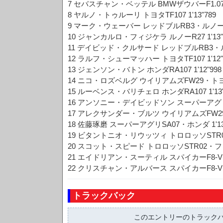
7 セバスチャン・ベッテル BMWザウバーF1.07 1'
8 ヤルノ・トゥルーリ トヨタTF107 1'13"789
9 マーク・ウェーバー レッドブルRB3・ルノー 1'
10 ジャンカルロ・フィジケラ ルノーR27 1'13"
11 デイビッド・クルサード レッドブルRB3・ルノー
12 ラルフ・シューマッハー トヨタTF107 1'12"
13 ジェンソン・バトン ホンダRA107 1'12"998
14 ニコ・ロズベルグ ウイリアムズFW29・トヨタ 
15 ルーベンス・バリチェロ ホンダRA107 1'13"
16 アンソニー・デイビッドソン スーパーアグリSA
17 アレクサンダー・ブルツ ウイリアムズFW29・ト
18 佐藤琢磨 スーパーアグリSA07・ホンダ 1'13
19 ビタントニオ・リウッツィ トロロッソSTR02
20 スコット・スピード トロロッソSTR02・フェラ
21 エイドリアン・スーティル スパイカーF8-VII
22 クリスチャン・アルバース スパイカーF8-VII
トラックバック
このエントリーのトラックバッ