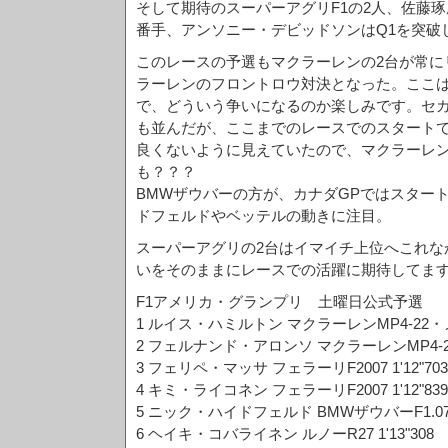
そして期待のスーパーアグリF1の2人、佐藤琢
番手、アンソニー・デビッドソンはQ1を突破
このレースの予選もマクラーレンの2台が常に
ラーレンのフロントロウ対決となった。ここは
で、どういう争いになるのか楽しみです。セカ
も並んだが、ここまでのレースでのスタート
良くないように見えていたので、マクラーレ
も？？？
BMWザウバーの方が、カナダGPではスター
ドフェルドやベッテルの動きに注目。
スーパーアグリの2台はイマイチ上位へこれな
いをそのままにレースでの活躍に期待してま
F1アメリカ・グランプリ 土曜日公式予選
1 ルイス・ハミルトン マクラーレンMP4-22・メル
2 フェルナンド・アロンソ マクラーレンMP4-22・
3 フェリペ・マッサ フェラーリF2007 1'12"703
4 キミ・ライコネン フェラーリF2007 1'12"839
5 ニック・ハイドフェルド BMWザウバーF1.07 1'
6 ヘイキ・コバライネン ルノーR27 1'13"308