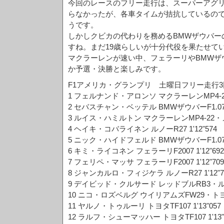
今回のレースのフリー走行は、スーパーアグ
らなかったが、各車タイムが拮抗しているの
うです。
しかしクビカの代わりを務めるBMWザウバー
すね。まだ19歳らしいが十分代役を果たせて
マクラーレンが速い中、フェラーリやBMWザ
か予選・決勝と楽しみです。
F1アメリカ・グランプリ 土曜日フリー走行3
1 フェルナンド・アロンソ マクラーレンMP4-22・
2 セバスチャン・ベッテル BMWザウバーF1.07 1'
3 ルイス・ハミルトン マクラーレンMP4-22・メル
4 ヘイキ・コバライネン ルノーR27 1'12"574
5 ニック・ハイドフェルド BMWザウバーF1.07 1'
6 キミ・ライコネン フェラーリF2007 1'12"692
7 フェリペ・マッサ フェラーリF2007 1'12"709
8 ジャンカルロ・フィジケラ ルノーR27 1'12"7
9 デイビッド・クルサード レッドブルRB3・ルノー
10 ニコ・ロズベルグ ウイリアムズFW29・トヨタ 
11 ヤルノ・トゥルーリ トヨタTF107 1'13"057
12 ラルフ・シューマッハー トヨタTF107 1'13"