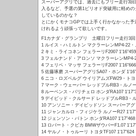
スーパーアグリでは、過去にもフリー走行3回
入るなど、予選の第1ピリオド突破用に軽めの
しているのかな？
とにかくモナコGPでは上手く行かなかった予
けれるよう頑張って欲しいです。
F1カナダ・グランプリ 土曜日フリー走行3回
1 ルイス・ハミルトン マクラーレンMP4-22・メル
2 キミ・ライコネン フェラーリF2007 1'16"459
3 フェルナンド・アロンソ マクラーレンMP4-22・
4 フェリペ・マッサ フェラーリF2007 1'16"666
5 佐藤琢磨 スーパーアグリSA07・ホンダ 1'16"
6 ニコ・ロズベルグ ウイリアムズFW29・トヨタ 1
7 マーク・ウェーバー レッドブルRB3・ルノー 1'
8 ルーベンス・バリチェロ ホンダRA107 1'17"3
9 デイビッド・クルサード レッドブルRB3・ルノー
10 アンソニー・デイビッドソン スーパーアグリSA
11 ジャンカルロ・フィジケラ ルノーR27 1'17"
12 ジェンソン・バトン ホンダRA107 1'17"468
13 ロバート・クビカ BMWザウバーF1.07 1'17"
14 ヤルノ・トゥルーリ トヨタTF107 1'17"624