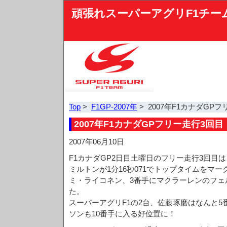
頑張れスーパーアグリF1チー
Top
>
F1GP-2007年
> 2007年F1カナダGP
2007年F1カナダGPフリー走行3回目
2007年06月10日
F1カナダGP2日目土曜日のフリー走行3回目
ミルトンが1分16秒071でトップタイムをマ
ミ・ライコネン、3番手にマクラーレンのフェ
た。
スーパーアグリF1の2台、佐藤琢磨はなんと
ソンも10番手に入る好位置に！