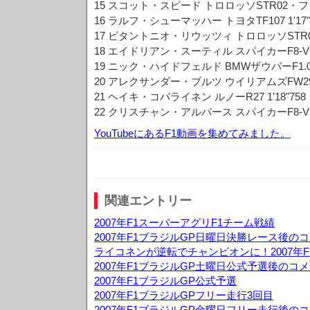
15 スコット・スピード トロロッソSTR02・フェラ
16 ラルフ・シューマッハー トヨタTF107 1'17"
17 ビタントニオ・リウッツィ トロロッソSTR02
18 エイドリアン・スーティル スパイカーF8-VII
19 ニック・ハイドフェルド BMWザウバーF1.07 1
20 アレクサンダー・ブルツ ウイリアムズFW29・ト
21 ヘイキ・コバライネン ルノーR27 1'18"758
22 クリスチャン・アルバース スパイカーF8-VII
YouTubeにあるF1動画を集めてみました。
関連エントリー
2007年F1スーパーアグリF1チーム戦績
2007年F1ブラジルGP日曜日決勝レース後の
ライコネンが逆転でチャンピオンに！2007年F
2007年F1ブラジルGP土曜日公式予選後のコ
2007年F1ブラジルGP公式予選
2007年F1ブラジルGPフリー走行3回目
2007年F1ブラジルGP金曜日フリー走行後の