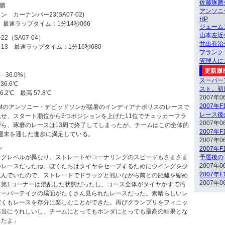
佐藤琢磨
決勝
アンソニ
カーナンバー23(SA07-02)
HP
 最速ラップタイム：1分14秒066
ジェーム
山本左近
（SA07-04）
井出有治
3 最速ラップタイム：1分16秒680
フランク
管理人に
更新履
 36.0%）
スーパー
6.6℃
スト。初
2℃ 最高 57.8℃
2007年0
2007年
F1 TEAMのアンソニー・デビッドソンが猛暑のインディアナポリスのレースで
レース後
せ、スタート順位から5つポジションを上げた11位でチェッカーフラ
2007年0
ら、琢磨のレースは13周で終了してしまったが、チームはこの全体的
2007年
週末を通した進歩に満足している。
2007年0
ン
2007年
ングレベルが異なり、ストレートやコーナリングのスピードもさまざま
予選後の
2007年0
いレースだったね。ぼくたちはタイヤをセーブするためにウイングを少
2007年
選んでいたので、ストレートでドラッグと戦いながら前との距離を縮め
2007年0
。第1コーナーは混乱した状態だったし、コース全体がタイヤかすで汚
オーバーテイクの場面がたくさん見られたレースだった。素晴らしいレ
ぼくもレースを存分に楽しむことができた。再びグランプリをフィニッ
本当にうれしいし、チームにとってもホンダにとっても最高の結果とな
ったよ」