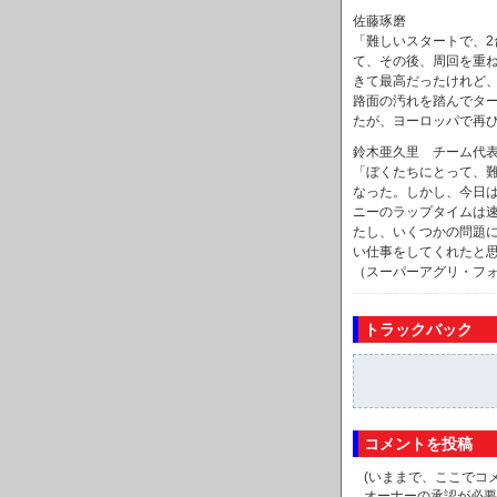
佐藤琢磨
「難しいスタートで、2
て、その後、周回を重
きて最高だったけれど
路面の汚れを踏んでタ
たが、ヨーロッパで再
鈴木亜久里 チーム代
「ぼくたちにとって、
なった。しかし、今日
ニーのラップタイムは
たし、いくつかの問題
い仕事をしてくれたと
（スーパーアグリ・フォ
トラックバック
コメントを投稿
(いままで、ここでコ
オーナーの承認が必要