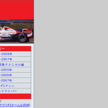
リー
-2006年
-2007年
用語集テクニカル編
-2005年
-2006年
-2007年
1-F1マシン
1-ドライバー
ト
アグリF1チーム公式HP