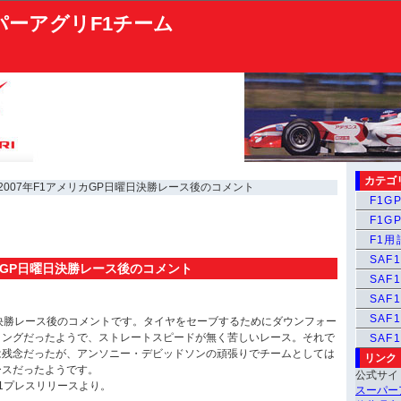
パーアグリF1チーム
カテゴ
 2007年F1アメリカGP日曜日決勝レース後のコメント
F1GP
F1GP
F1
SAF1
リカGP日曜日決勝レース後のコメント
SAF1
SAF1
SAF
の決勝レース後のコメントです。タイヤをセーブするためにダウンフォー
ィングだったようで、ストレートスピードが無く苦しいレース。それで
SAF
は残念だったが、アンソニー・デビッドソンの頑張りでチームとしては
リンク
ースだったようです。
公式サイ
1プレスリリースより。
スーパー