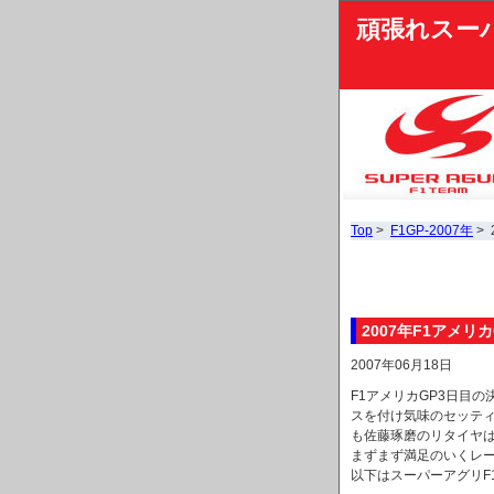
頑張れスー
Top
>
F1GP-2007年
>
2007年F1アメ
2007年06月18日
F1アメリカGP3日目
スを付け気味のセッテ
も佐藤琢磨のリタイヤ
まずまず満足のいくレ
以下はスーパーアグリF