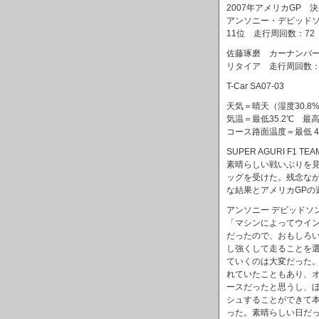
2007年アメリカGP 
アンソニー・デビッドソン 
11位 走行周回数：72
佐藤琢磨 カーナンバー22
リタイア 走行周回数：1
T-Car SA07-03
天気＝晴天（湿度30.8% -
気温＝最低35.2℃ 最高3
コース路面温度＝最低 46.
SUPER AGURI 
素晴らしい戦いぶりを見
ッグを受けた。残念なが
な結果とアメリカGPの
アンソニー デビッドソ
「マシンによってウイ
だったので、おもしろ
し強くして走ることを
ていくのは大変だった
れていたこともあり、
ースだったと思うし、
シュすることができて
った。素晴らしい日だ