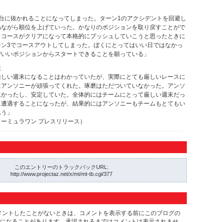
台に抜かれることになってしまった。ターン1のアクシデントを回避し
ねながら順位を上げていった。かなりのポジションを取り戻すことがで
、コースがクリアになって本格的にプッシュしていこうと思ったときに
ーン3でコースアウトしてしまった。ぼくにとってはいい日ではなかっ
びいいポジションからスタートできることを願っている」
表
難しい週末になることはわかっていたが、実際にとても厳しいレースに
はアンソニーが頑張ってくれた。琢磨はただついていなかった。アンソ
速かったし、安定していた。全体的にはチームにとって厳しい週末だっ
に遭遇することになったが、結果的にはアンソニーもチームもとてもい
思う」
ーミュラワン プレスリリース）
このエントリーのトラックバックURL:
http://www.projectaz.net/x/mt/mt-tb.cgi/377
メントしたことがないときは、コメントを表示する前にこのブログの
になることがあります。承認されるまではコメントは表示されませ