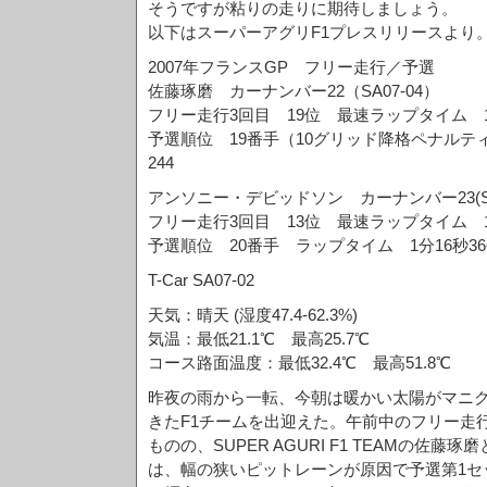
そうですが粘りの走りに期待しましょう。
以下はスーパーアグリF1プレスリリースより
2007年フランスGP フリー走行／予選
佐藤琢磨 カーナンバー22（SA07-04）
フリー走行3回目 19位 最速ラップタイム 1分
予選順位 19番手（10グリッド降格ペナルテ
244
アンソニー・デビッドソン カーナンバー23(SA0
フリー走行3回目 13位 最速ラップタイム 1分
予選順位 20番手 ラップタイム 1分16秒36
T-Car SA07-02
天気：晴天 (湿度47.4-62.3%)
気温：最低21.1℃ 最高25.7℃
コース路面温度：最低32.4℃ 最高51.8℃
昨夜の雨から一転、今朝は暖かい太陽がマニ
きたF1チームを出迎えた。午前中のフリー走
ものの、SUPER AGURI F1 TEAMの佐
は、幅の狭いピットレーンが原因で予選第1セ