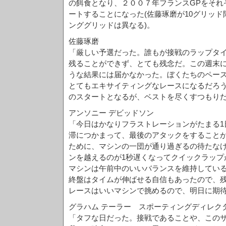
の餌食となり、２００７年フランスGPをそれぞ
ートすることになった(佐藤琢磨が10グリッ
ンググリッドは異なる)。
佐藤琢磨
「厳しい予選だった。誰もが接戦のラップタイ
残ることができず、とても残念だ。この週末
うな結果には届かなかった。ぼくたちのペー
とてもエキサイティングなレースになるだろ
のスタートとなるが、ベストを尽くすつもり
アンソニー デビッドソン
「今日はかなりフラストレーションがたまる1
滞につかまって、最後のアタックをすること
ために、マシンの一団が通り過ぎるの待たな
ンを越えるのが1秒遅くなってクイックラップ
マシンは午前中のいいバランスを維持してい
終盤はタイムが伸ばせる自信もあったので、
レースはいいマシンで挑めるので、明日に期
グラハム テーラー スポーティングディレク
「タフな日だった。接戦であることや、この