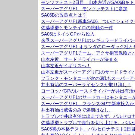
モンツァテスト2日目、山本左近がSA06Bを
スーパーアグリF1、モンツァテストに参加
SA06Bの改良点とは？
スーパーアグリF1新車SA06、ついにシェイ
佐藤琢磨とモンテイロの接触の一件
SA06はドイツGPから投入
来季スーパーアグリF1のレギュラードライバ
スーパーアグリF1 オランダのローダック社
スーパーアグリF1チーム、アクサ損害保険と
山本左近、サードドライバーが決まる
山本左近がイギリスへ！
山本左近がスーパーアグリF1のサードドライ
フランク・モンタニーが次の3戦もスーパーア
井出有治のスーパーライセンスが取り消し！
ヨーロッパGPのレースドライバーが井出有治
スーパーアグリF1のサードカーはモンタニー
スーパーアグリF1、フランスGPで新車投入か
井出有治は戒告のみで処罰はなし。
トラブルで井出有治は出走できず。バルセロナ
佐藤琢磨トラブルで走行を切り上げる。バルセ
SA05初の本格テスト。バルセロナテスト2日