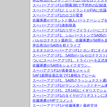
井出有治がピンチ！シートはバルセロナテス
スーパーアグリF1が開幕3戦で予想外の記録達
スーパーアグリF1とミッドランドがFIAに抗議
スーパーアグリF1のロゴが変更
佐藤琢磨がデサントと個人パートナーシップ
スーパーアグリF1体制発表
スーパーアグリF1のリザーブドライバーにフ
スーパーアグリF1、シルバーストンでSA05
バルセロナテスト最終日、佐藤琢磨が58周を
井出有治がSA05を初ドライブ
エネオスがスーパーアグリF1とホンダにオイ
スーパーアグリF1、SA05がバルセロナテス
ついにスーパーアグリF1、ドライバーを正式
佐藤琢磨がSA05をシェイクダウン。
スーパアグリF1が表参道をジャック
SAF1新聞全面広告でF1参戦をアピール
スーパーアグリF1、SA05クラッシュテスト通
スーパーアグリF1がマシンスペックとチーム
スーパーアグリF1、2月14日にイギリスでシ
スーパーアグリF1のタイヤがブリヂストンに
佐藤琢磨がHPでコメント
スーパーアグリF1が佐藤琢磨と最終交渉