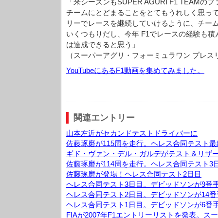
「来シーズンもSUPER AGURI F1 TEA
チームにとどまることをとてもうれしく思って
リーでレースを継続していけるように、チー
いくつもりだし、今年 F1でレースの経験も
は達成できると思う」
（スーパーアグリ・フォーミュラワン プレス
YouTubeにあるF1動画を集めてみました。
関連エントリー
山本左近がセカンドテストドライバーに
佐藤琢磨が115周を走行。ヘレス合同テスト最
ギド・ヴァン・デル・ガルデがテスト＆リザ
佐藤琢磨が114周を走行。ヘレス合同テスト3
佐藤琢磨が登場！ヘレス合同テスト2日目
ヘレス合同テスト3日目。デビッドソンが9番
ヘレス合同テスト2日目。デビッドソンが14
ヘレス合同テスト1日目。デビッドソンが6番
FIAが2007年F1エントリーリストを発表。