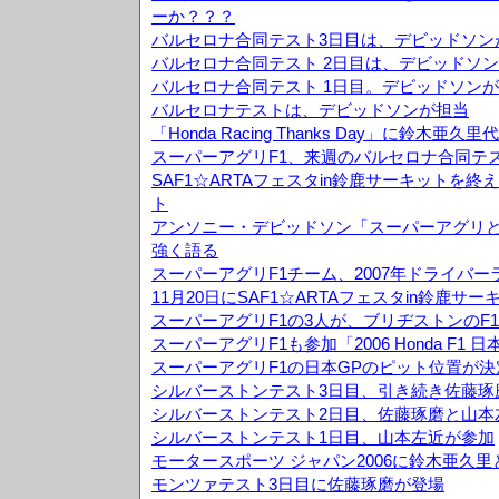
ーか？？？
バルセロナ合同テスト3日目は、デビッドソン
バルセロナ合同テスト 2日目は、デビッドソン
バルセロナ合同テスト 1日目。デビッドソンが
バルセロナテストは、デビッドソンが担当
「Honda Racing Thanks Day」に鈴木
スーパーアグリF1、来週のバルセロナ合同テ
SAF1☆ARTAフェスタin鈴鹿サーキットを
ト
アンソニー・デビッドソン「スーパーアグリ
強く語る
スーパーアグリF1チーム、2007年ドライバ
11月20日にSAF1☆ARTAフェスタin鈴鹿サ
スーパーアグリF1の3人が、ブリヂストンのF
スーパーアグリF1も参加「2006 Honda F1
スーパーアグリF1の日本GPのピット位置が決
シルバーストンテスト3日目、引き続き佐藤琢
シルバーストンテスト2日目、佐藤琢磨と山本
シルバーストンテスト1日目、山本左近が参加
モータースポーツ ジャパン2006に鈴木亜久
モンツァテスト3日目に佐藤琢磨が登場