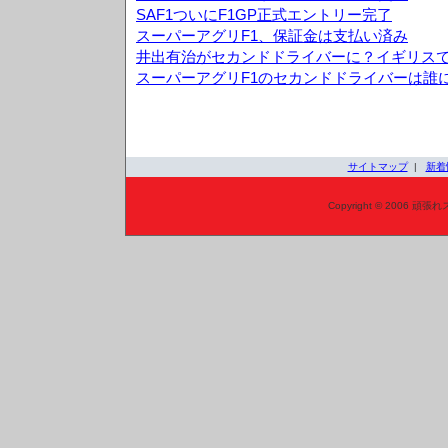
SAF1ついにF1GP正式エントリー完了
スーパーアグリF1、保証金は支払い済み
井出有治がセカンドドライバーに？イギリス
スーパーアグリF1のセカンドドライバーは誰
サイトマップ
|
新着
Copyright © 2006 頑張れ