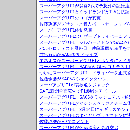
スーパーアグリF1が開幕3戦で予想外の記録達
スーパーアグリF1とミッドランドがFIAに抗議
スーパーアグリF1のロゴが変更
佐藤琢磨がデサントと個人パートナーシップ
スーパーアグリF1体制発表
スーパーアグリF1のリザーブドライバーにフ
スーパーアグリF1、シルバーストンでSA05
バルセロナテスト最終日、佐藤琢磨が58周を
井出有治がSA05を初ドライブ
エネオスがスーパーアグリF1とホンダにオイ
スーパーアグリF1、SA05がバルセロナテス
ついにスーパーアグリF1、ドライバーを正式
佐藤琢磨がSA05をシェイクダウン。
スーパアグリF1が表参道をジャック
SAF1新聞全面広告でF1参戦をアピール
スーパーアグリF1、SA05クラッシュテスト通
スーパーアグリF1がマシンスペックとチーム
スーパーアグリF1、2月14日にイギリスでシ
スーパーアグリF1のタイヤがブリヂストンに
佐藤琢磨がHPでコメント
スーパーアグリF1が佐藤琢磨と最終交渉