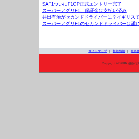
SAF1ついにF1GP正式エントリー完了
スーパーアグリF1、保証金は支払い済み
井出有治がセカンドドライバーに？イギリス
スーパーアグリF1のセカンドドライバーは誰
サイトマップ
|
新着情報
|
最終
Copyright © 2006 頑張れ