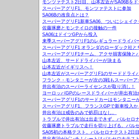
モンツァテスト2日目、山本左近がSA06Bを
スーパーアグリF1、モンツァテストに参加
SA06Bの改良点とは？
スーパーアグリF1新車SA06、ついにシェイ
佐藤琢磨とモンテイロの接触の一件
SA06はドイツGPから投入
来季スーパーアグリF1のレギュラードライバ
スーパーアグリF1 オランダのローダック社
スーパーアグリF1チーム、アクサ損害保険と
山本左近、サードドライバーが決まる
山本左近がイギリスへ！
山本左近がスーパーアグリF1のサードドライ
フランク・モンタニーが次の3戦もスーパーア
井出有治のスーパーライセンスが取り消し！
ヨーロッパGPのレースドライバーが井出有治
スーパーアグリF1のサードカーはモンタニー
スーパーアグリF1、フランスGPで新車投入か
井出有治は戒告のみで処罰はなし。
トラブルで井出有治は出走できず。バルセロナ
佐藤琢磨トラブルで走行を切り上げる。バルセ
SA05初の本格テスト。バルセロナテスト2日
井出有治がピンチ！シートはバルセロナテス