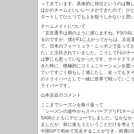
ってきています。具体的に何位というのは難
ほかのチームといいレースができたので、ひ
タートしてひとつでも上を狙うしかないと思
チームメイトについて
「左近選手は弟のように感じますね。F3の頃
るのですが、僕がF1に上がってからは、左近
て、日本のフォーミュラ・ニッポンで走って
た』と注目されていました。こうしてF1のチ
は夢にも思っていなかったです。サードドラ
きた時に、積極的にコミュニケーションを図
ていてすごく頼もしく感じたし、走ってもタ
のドライバーとして一緒に世界で戦っていこ
ライバーです」
山本左近のコメント
ここまでシーズンを振り返って
「シーズンの途中からスーパーアグリF1チー
SA06とともにデビューでしました。なかな
ましたが、前に進もうということだけを考え
中国GPで初めて完走することができ、鈴鹿の