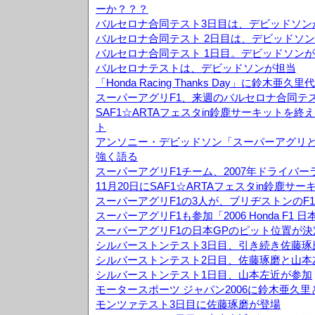
ーか？？？
バルセロナ合同テスト3日目は、デビッドソン
バルセロナ合同テスト 2日目は、デビッドソン
バルセロナ合同テスト 1日目。デビッドソンが
バルセロナテストは、デビッドソンが担当
「Honda Racing Thanks Day」に鈴木
スーパーアグリF1、来週のバルセロナ合同テ
SAF1☆ARTAフェスタin鈴鹿サーキットを
ト
アンソニー・デビッドソン「スーパーアグリ
強く語る
スーパーアグリF1チーム、2007年ドライバ
11月20日にSAF1☆ARTAフェスタin鈴鹿サ
スーパーアグリF1の3人が、ブリヂストンのF
スーパーアグリF1も参加「2006 Honda F1
スーパーアグリF1の日本GPのピット位置が決
シルバーストンテスト3日目、引き続き佐藤琢
シルバーストンテスト2日目、佐藤琢磨と山本
シルバーストンテスト1日目、山本左近が参加
モータースポーツ ジャパン2006に鈴木亜久
モンツァテスト3日目に佐藤琢磨が登場