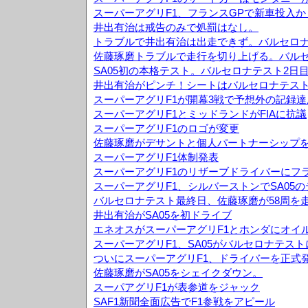
スーパーアグリF1、フランスGPで新車投入か
井出有治は戒告のみで処罰はなし。
トラブルで井出有治は出走できず。バルセロナ
佐藤琢磨トラブルで走行を切り上げる。バルセ
SA05初の本格テスト。バルセロナテスト2日
井出有治がピンチ！シートはバルセロナテス
スーパーアグリF1が開幕3戦で予想外の記録達
スーパーアグリF1とミッドランドがFIAに抗議
スーパーアグリF1のロゴが変更
佐藤琢磨がデサントと個人パートナーシップ
スーパーアグリF1体制発表
スーパーアグリF1のリザーブドライバーにフ
スーパーアグリF1、シルバーストンでSA05
バルセロナテスト最終日、佐藤琢磨が58周を
井出有治がSA05を初ドライブ
エネオスがスーパーアグリF1とホンダにオイ
スーパーアグリF1、SA05がバルセロナテス
ついにスーパーアグリF1、ドライバーを正式
佐藤琢磨がSA05をシェイクダウン。
スーパアグリF1が表参道をジャック
SAF1新聞全面広告でF1参戦をアピール