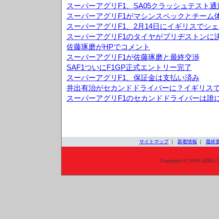
スーパーアグリF1、SA05クラッシュテスト通
スーパーアグリF1がマシンスペックとチーム
スーパーアグリF1、2月14日にイギリスでシ
スーパーアグリF1のタイヤがブリヂストンに
佐藤琢磨がHPでコメント
スーパーアグリF1が佐藤琢磨と最終交渉
SAF1ついにF1GP正式エントリー完了
スーパーアグリF1、保証金は支払い済み
井出有治がセカンドドライバーに？イギリス
スーパーアグリF1のセカンドドライバーは誰
サイトマップ
|
新着情報
|
最終
Copyright © 2006 頑張れ