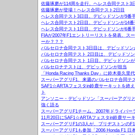
佐藤琢磨が114周を走行。ヘレス合同テスト3
佐藤琢磨が登場！ヘレス合同テスト2日目
ヘレス合同テスト3日目。デビッドソンが9番
ヘレス合同テスト2日目。デビッドソンが14
ヘレス合同テスト1日目。デビッドソンが6番
FIAが2007年F1エントリーリストを発表。
ーか？？？
バルセロナ合同テスト3日目は、デビッドソン
バルセロナ合同テスト 2日目は、デビッドソン
バルセロナ合同テスト 1日目。デビッドソンが
バルセロナテストは、デビッドソンが担当
「Honda Racing Thanks Day」に鈴木
スーパーアグリF1、来週のバルセロナ合同テ
SAF1☆ARTAフェスタin鈴鹿サーキットを
ト
アンソニー・デビッドソン「スーパーアグリ
強く語る
スーパーアグリF1チーム、2007年ドライバ
11月20日にSAF1☆ARTAフェスタin鈴鹿サ
スーパーアグリF1の3人が、ブリヂストンのF
スーパーアグリF1も参加「2006 Honda F1