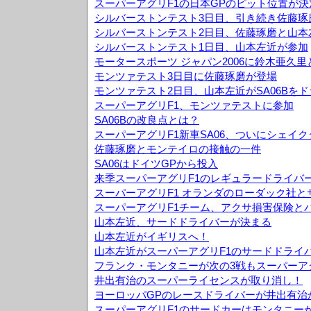
スーパーアグリF1の日本GPのピット位置が決
シルバーストンテスト3日目、引き続き佐藤琢
シルバーストンテスト2日目、佐藤琢磨と山本
シルバーストンテスト1日目、山本左近が参加
モータースポーツ ジャパン2006に鈴木亜久
モンツァテスト3日目に佐藤琢磨が登場
モンツァテスト2日目、山本左近がSA06Bを
スーパーアグリF1、モンツァテストに参加
SA06Bの改良点とは？
スーパーアグリF1新車SA06、ついにシェイ
佐藤琢磨とモンテイロの接触の一件
SA06はドイツGPから投入
来季スーパーアグリF1のレギュラードライバ
スーパーアグリF1 オランダのローダック社
スーパーアグリF1チーム、アクサ損害保険と
山本左近、サードドライバーが決まる
山本左近がイギリスへ！
山本左近がスーパーアグリF1のサードドライ
フランク・モンタニーが次の3戦もスーパーア
井出有治のスーパーライセンスが取り消し！
ヨーロッパGPのレースドライバーが井出有治
スーパーアグリF1のサードカーはモンタニー