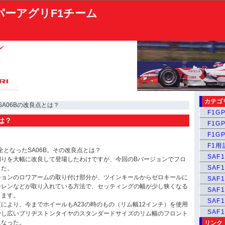
パーアグリF1チーム
カテゴ
SA06Bの改良点とは？
F1GP
は？
F1GP
F1GP
F1
全となったSA06B。その改良点とは？
SAF1
リア周りを大幅に改良して登場したわけですが、今回のBバージョンでフロ
SAF1
した。
ションのロワアームの取り付け部分が、ツインキールからゼロキールに
SAF1
ーレンなどが取り入れている方法で、セッティングの幅が少し狭くなる
SAF1
ります。
SAF
により、今までホイールもA23の時のもの（リム幅12インチ）を使用
SAF
少し広いブリヂストンタイヤのスタンダードサイズのリム幅のフロント
になった。
リンク