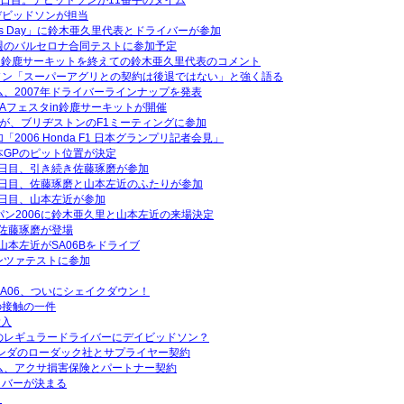
1日目。デビッドソンが11番手のタイム
デビッドソンが担当
Thanks Day」に鈴木亜久里代表とドライバーが参加
週のバルセロナ合同テストに参加予定
タin鈴鹿サーキットを終えての鈴木亜久里代表のコメント
ソン「スーパーアグリとの契約は後退ではない」と強く語る
ム、2007年ドライバーラインナップを発表
RTAフェスタin鈴鹿サーキットが開催
人が、ブリヂストンのF1ミーティングに参加
2006 Honda F1 日本グランプリ記者会見」
本GPのピット位置が決定
日目、引き続き佐藤琢磨が参加
2日目、佐藤琢磨と山本左近のふたりが参加
日目、山本左近が参加
パン2006に鈴木亜久里と山本左近の来場決定
佐藤琢磨が登場
山本左近がSA06Bをドライブ
ンツァテストに参加
SA06、ついにシェイクダウン！
の接触の一件
投入
のレギュラードライバーにデイビッドソン？
ランダのローダック社とサプライヤー契約
ム、アクサ損害保険とパートナー契約
イバーが決まる
！