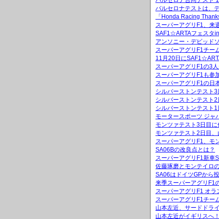
バルセロナ合同テスト 
バルセロナテストは、
「Honda Racing 
スーパーアグリF1、来
SAF1☆ARTAフェス
アンソニー・デビッド
スーパーアグリF1チー
11月20日にSAF1☆A
スーパーアグリF1の3
スーパーアグリF1も参加「
スーパーアグリF1の日
シルバーストンテスト3
シルバーストンテスト
シルバーストンテスト1
モータースポーツ ジャ
モンツァテスト3日目に
モンツァテスト2日目、
スーパーアグリF1、モ
SA06Bの改良点とは？
スーパーアグリF1新車
佐藤琢磨とモンテイロ
SA06はドイツGPから
来季スーパーアグリF1
スーパーアグリF1 オ
スーパーアグリF1チー
山本左近、サードドラ
山本左近がイギリスへ