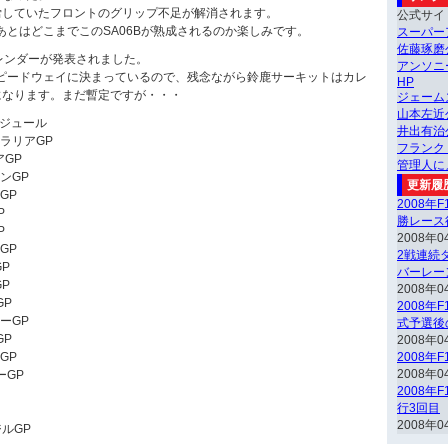
労していたフロントのグリップ不足が解消されます。
公式サイ
あとはどこまでこのSA06Bが熟成されるのか楽しみです。
スーパー
佐藤琢磨
レンダーが発表されました。
アンソニ
スピードウェイに決まっているので、残念ながら鈴鹿サーキットはカレ
HP
になります。まだ暫定ですが・・・
ジェーム
山本左近
ケジュール
井出有治
トラリアGP
フランク
アGP
管理人に
ーンGP
更新履
GP
2008年
P
勝レース
P
2008年0
GP
2戦連続ダ
GP
バーレー
GP
2008年0
GP
2008年
リーGP
式予選後
GP
2008年0
GP
2008年
2008年0
ーGP
2008年
行3回目
2008年0
ジルGP