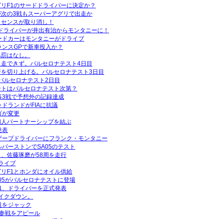
リF1のサードドライバーに決定か？
次の3戦もスーパーアグリで出走か
イセンスが取り消し！
ドライバーが井出有治からモンタニーに！
ードカーはモンタニーがドライブ
ランスGPで新車投入か？
処罰はなし。
走できず。バルセロナテスト4日目
行を切り上げる。バルセロナテスト3日目
。バルセロナテスト2日目
ートはバルセロナテスト次第？
幕3戦で予想外の記録達成
ドランドがFIAに抗議
ゴが変更
個人パートナーシップを結ぶ
発表
ザーブドライバーにフランク・モンタニー
ルバーストンでSA05のテスト
、佐藤琢磨が58周を走行
ライブ
リF1とホンダにオイル供給
A05がバルセロナテストに登場
1、ドライバーを正式発表
ェイクダウン。
道をジャック
1参戦をアピール