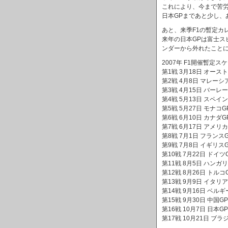
これにより、今まで苦
日本GPまであと少し、
あと、来季F1の暫定カ
来年の日本GPは富士
ンダーから外れたこと
2007年 F1開催暫定ス
第1戦 3月18日 オース
第2戦 4月8日 マレーシ
第3戦 4月15日 バーレ
第4戦 5月13日 スペイン
第5戦 5月27日 モナコG
第6戦 6月10日 カナダG
第7戦 6月17日 アメリカ
第8戦 7月1日 フランス
第9戦 7月8日 イギリス
第10戦 7月22日 ドイツ
第11戦 8月5日 ハンガ
第12戦 8月26日 トルコ
第13戦 9月9日 イタリア
第14戦 9月16日 ベルギ
第15戦 9月30日 中国GP
第16戦 10月7日 日本GP
第17戦 10月21日 ブラ