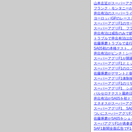
山本左近がスーパーアグ
フランク・モンタニーが
井出有治のスーパーラ
ヨーロッパGPのレース
スーパーアグリF1のサ
スーパーアグリF1、フ
井出有治は戒告のみで
トラブルで井出有治は出
佐藤琢磨トラブルで走
SA05初の本格テスト
井出有治がピンチ！シ
スーパーアグリF1が開
スーパーアグリF1とミッ
スーパーアグリF1のロ
佐藤琢磨がデサントと
スーパーアグリF1体制
スーパーアグリF1のリ
スーパーアグリF1、シ
バルセロナテスト最終日
井出有治がSA05を初ド
エネオスがスーパーアグ
スーパーアグリF1、S
ついにスーパーアグリF
佐藤琢磨がSA05をシ
スーパアグリF1が表参
SAF1新聞全面広告でF