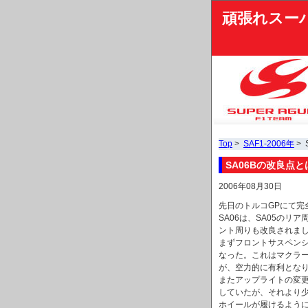
頑張れスー
Top
>
SAF1-2006年
> 
SA06Bの改良点と
2006年08月30日
先日のトルコGPにて完
SA06は、SA05の
ント周りも改良されま
まずフロントサスペン
なった。これはマクラ
が、空力的に有利とな
またアップライトの変更
していたが、それより
ホイールが履けるよう