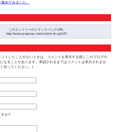
動画を集めてみました。
このエントリーのトラックバックURL:
http://www.projectaz.net/x/mt/mt-tb.cgi/187
メントしたことがないときは、コメントを表示する前にこのブログの
になることがあります。承認されるまではコメントは表示されませ
く待ってください。)
すか?