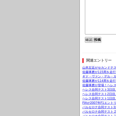
関連エントリー
山本左近がセカンドテ
佐藤琢磨が115周を走
ギド・ヴァン・デル・
佐藤琢磨が114周を走
佐藤琢磨が登場！ヘレス
ヘレス合同テスト3日目
ヘレス合同テスト2日目
ヘレス合同テスト1日目
FIAが2007年F1
バルセロナ合同テスト3
バルセロナ合同テスト 