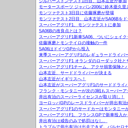
シルバーストンテスト1日目、山本左近が参加
モータースポーツ ジャパン2006に鈴木亜久
モンツァテスト3日目に佐藤琢磨が登場
モンツァテスト2日目、山本左近がSA06Bを
スーパーアグリF1、モンツァテストに参加
SA06Bの改良点とは？
スーパーアグリF1新車SA06、ついにシェイ
佐藤琢磨とモンテイロの接触の一件
SA06はドイツGPから投入
来季スーパーアグリF1のレギュラードライバ
スーパーアグリF1 オランダのローダック社
スーパーアグリF1チーム、アクサ損害保険と
山本左近、サードドライバーが決まる
山本左近がイギリスへ！
山本左近がスーパーアグリF1のサードドライ
フランク・モンタニーが次の3戦もスーパーア
井出有治のスーパーライセンスが取り消し！
ヨーロッパGPのレースドライバーが井出有治
スーパーアグリF1のサードカーはモンタニー
スーパーアグリF1、フランスGPで新車投入か
井出有治は戒告のみで処罰はなし。
トラブルで井出有治は出走できず。バルセロナ