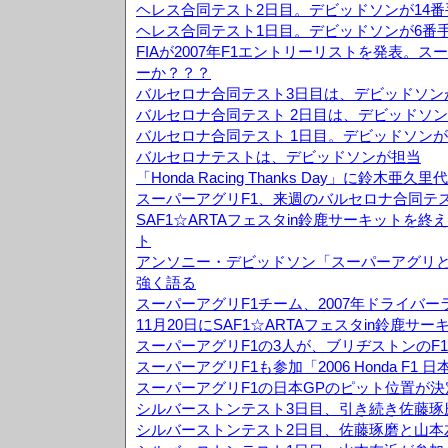
ヘレス合同テスト2日目。デビッドソンが14
ヘレス合同テスト1日目。デビッドソンが6番
FIAが2007年F1エントリーリストを発表。
ーか？？？
バルセロナ合同テスト3日目は、デビッドソン
バルセロナ合同テスト 2日目は、デビッドソン
バルセロナ合同テスト 1日目。デビッドソンが
バルセロナテストは、デビッドソンが担当
「Honda Racing Thanks Day」に鈴木
スーパーアグリF1、来週のバルセロナ合同テ
SAF1☆ARTAフェスタin鈴鹿サーキットを
ト
アンソニー・デビッドソン「スーパーアグリ
強く語る
スーパーアグリF1チーム、2007年ドライバ
11月20日にSAF1☆ARTAフェスタin鈴鹿サ
スーパーアグリF1の3人が、ブリヂストンのF
スーパーアグリF1も参加「2006 Honda F1
スーパーアグリF1の日本GPのピット位置が決
シルバーストンテスト3日目、引き続き佐藤琢
シルバーストンテスト2日目、佐藤琢磨と山本