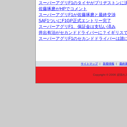
スーパーアグリF1のタイヤがブリヂストンに
佐藤琢磨がHPでコメント
スーパーアグリF1が佐藤琢磨と最終交渉
SAF1ついにF1GP正式エントリー完了
スーパーアグリF1、保証金は支払い済み
井出有治がセカンドドライバーに？イギリス
スーパーアグリF1のセカンドドライバーは誰
サイトマップ
|
新着情報
|
最終
Copyright © 2006 頑張れ