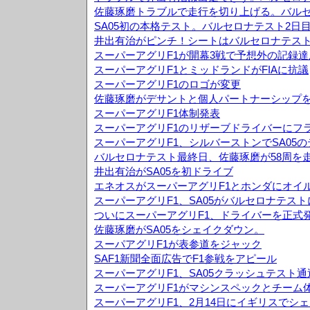
佐藤琢磨トラブルで走行を切り上げる。バルセ
SA05初の本格テスト。バルセロナテスト2日
井出有治がピンチ！シートはバルセロナテス
スーパーアグリF1が開幕3戦で予想外の記録達
スーパーアグリF1とミッドランドがFIAに抗議
スーパーアグリF1のロゴが変更
佐藤琢磨がデサントと個人パートナーシップ
スーパーアグリF1体制発表
スーパーアグリF1のリザーブドライバーにフ
スーパーアグリF1、シルバーストンでSA05
バルセロナテスト最終日、佐藤琢磨が58周を
井出有治がSA05を初ドライブ
エネオスがスーパーアグリF1とホンダにオイ
スーパーアグリF1、SA05がバルセロナテス
ついにスーパーアグリF1、ドライバーを正式
佐藤琢磨がSA05をシェイクダウン。
スーパアグリF1が表参道をジャック
SAF1新聞全面広告でF1参戦をアピール
スーパーアグリF1、SA05クラッシュテスト通
スーパーアグリF1がマシンスペックとチーム
スーパーアグリF1、2月14日にイギリスでシ