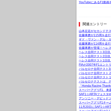
YouTubeにあるF1
関連エントリー
山本左近がセカンドテ
佐藤琢磨が115周を走
ギド・ヴァン・デル・
佐藤琢磨が114周を走
佐藤琢磨が登場！ヘレス
ヘレス合同テスト3日目
ヘレス合同テスト2日目
ヘレス合同テスト1日目
FIAが2007年F1
バルセロナ合同テスト3
バルセロナ合同テスト 
バルセロナ合同テスト 
バルセロナテストは、
「Honda Racing 
スーパーアグリF1、来
SAF1☆ARTAフェス
アンソニー・デビッド
スーパーアグリF1チー
11月20日にSAF1☆A