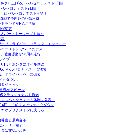
行を切り上げる。バルセロナテスト3日目
。バルセロナテスト2日目
ートはバルセロナテスト次第？
幕3戦で予想外の記録達成
ドランドがFIAに抗議
ゴが変更
個人パートナーシップを結ぶ
発表
ザーブドライバーにフランク・モンタニー
ルバーストンでSA05のテスト
、佐藤琢磨が58周を走行
ライブ
リF1とホンダにオイル供給
A05がバルセロナテストに登場
1、ドライバーを正式発表
ェイクダウン。
道をジャック
1参戦をアピール
05クラッシュテスト通過
シンスペックとチーム体制を発表。
月14日にイギリスでシェイクダウン
イヤがブリヂストンに決まる
ト
藤琢磨と最終交渉
式エントリー完了
証金は支払い済み