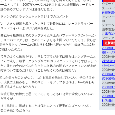
は、レースドライバーとしての契約は大きな前進であると思います。
公式サイ
チームとしても、2007年シーズンはテスト減少に金曜日のサードカー
スーパー
定評のあるデビッドソンは適任だと思う。
佐藤琢磨
ッドソンの英クラッシュネットラジオでのコメント
アンソニ
HP
ズン、大きな飛躍を果たした。そして最終的には、レースドライバー
ジェーム
テストドライバーよりいい結果を残した」
山本左近
井出有治
開幕戦から最終戦までのラップタイム向上のパフォーマンスのパーセン
フランク
ら、スーパーアグリは、どのチームよりも上回っていただろう。彼らは
更新履
周当たりトップチームの車よりも6.5秒も遅かったが、最終的には1秒
2008年
まで縮まったのだ」
勝レース
してそのような改良を行い、そしてブラジルでは彼らはホンダチームと
2008年0
イムで走り、結果、グランプリで10位フィニッシュというすばらしい
2戦連続ダ
バーレー
した。彼らの今のレベルからさらに冬休みの間でパフォーマンスが上が
2008年0
の方をついて走るだけということがなくなるのは確実だ」
2008年
スでしか走ったことがなく、しかも完走を果たしていない、その汚名を
式予選後
い。現状に上積みをし、車のスピードもアップさせれば、1年の終わり
2008年0
を稼げるようになるだろう」
2008年
2008年0
実現可能な目標だと思っている。もっともF1は常に変化しているの
2008年
いだろうが」
行3回目
2008年0
向けて挑戦し、達成することは僕らにとって現実的なゴールであり、
に努力を続けるだろう」