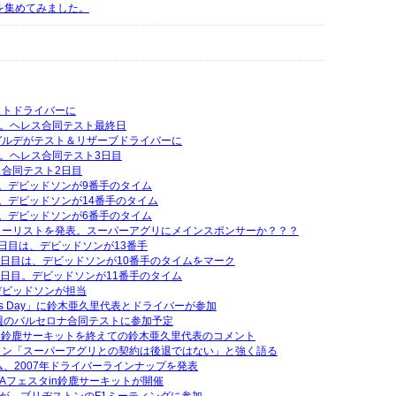
動画を集めてみました。
ストドライバーに
行。ヘレス合同テスト最終日
ガルデがテスト＆リザーブドライバーに
行。ヘレス合同テスト3日目
合同テスト2日目
。デビッドソンが9番手のタイム
。デビッドソンが14番手のタイム
。デビッドソンが6番手のタイム
エントリーリストを発表。スーパーアグリにメインスポンサーか？？？
日目は、デビッドソンが13番手
2日目は、デビッドソンが10番手のタイムをマーク
1日目。デビッドソンが11番手のタイム
デビッドソンが担当
Thanks Day」に鈴木亜久里代表とドライバーが参加
週のバルセロナ合同テストに参加予定
タin鈴鹿サーキットを終えての鈴木亜久里代表のコメント
ソン「スーパーアグリとの契約は後退ではない」と強く語る
ム、2007年ドライバーラインナップを発表
RTAフェスタin鈴鹿サーキットが開催