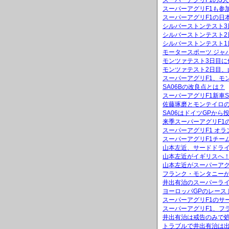
スーパーアグリF1の3
スーパーアグリF1も参加「
スーパーアグリF1の日
シルバーストンテスト3
シルバーストンテスト
シルバーストンテスト1
モータースポーツ ジャ
モンツァテスト3日目に
モンツァテスト2日目、
スーパーアグリF1、モ
SA06Bの改良点とは？
スーパーアグリF1新車
佐藤琢磨とモンテイロ
SA06はドイツGPから
来季スーパーアグリF1
スーパーアグリF1 オ
スーパーアグリF1チー
山本左近、サードドラ
山本左近がイギリスへ
山本左近がスーパーアグ
フランク・モンタニーが
井出有治のスーパーラ
ヨーロッパGPのレース
スーパーアグリF1のサ
スーパーアグリF1、フ
井出有治は戒告のみで
トラブルで井出有治は出