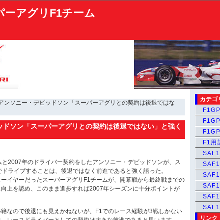
パーアグリF1チーム
カテゴ
 アンソニー・デビッドソン「スーパーアグリとの契約は後退ではな
F1GP
F1GP
ッドソン「スーパーアグリとの契約は後退ではない」と強く
F1GP
F1
SAF1
ムと2007年のドライバー契約をしたアンソニー・デビッドソンが、ス
SAF1
でドライブすることは、後退ではなく前進であると強く語った。
SAF1
ーイヤーだったスーパーアグリF1チームが、開幕戦から最終戦までの
SAF1
向上を認め、このまま進歩すれば2007年シーズンに十分ポイントが
SAF
SAF
籍なので後退にも見えかねないが、F1でのレース経験が3戦しかない
リンク