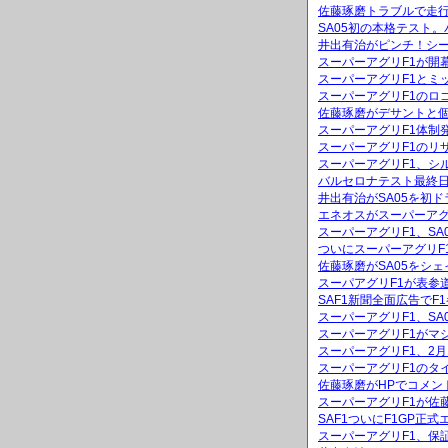
佐藤琢磨トラブルで走
SA05初の本格テスト
井出有治がピンチ！シ
スーパーアグリF1が開
スーパーアグリF1とミッ
スーパーアグリF1のロ
佐藤琢磨がデサントと
スーパーアグリF1体制
スーパーアグリF1のリ
スーパーアグリF1、シ
バルセロナテスト最終日
井出有治がSA05を初ド
エネオスがスーパーアグ
スーパーアグリF1、S
ついにスーパーアグリF
佐藤琢磨がSA05をシ
スーパアグリF1が表参
SAF1新聞全面広告でF
スーパーアグリF1、SA
スーパーアグリF1がマ
スーパーアグリF1、2
スーパーアグリF1のタ
佐藤琢磨がHPでコメン
スーパーアグリF1が佐
SAF1ついにF1GP正
スーパーアグリF1、保