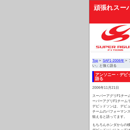
頑張れスー
Top
>
SAF1-2006年
>
い」と強く語る
アンソニー・デビ
語る
2006年11月21日
スーパーアグリF1チー
ーパーアグリF1チーム
デビッドソンは、デビュ
チームのパフォーマンス
狙えると語ってます。
もちろんホンダからの移