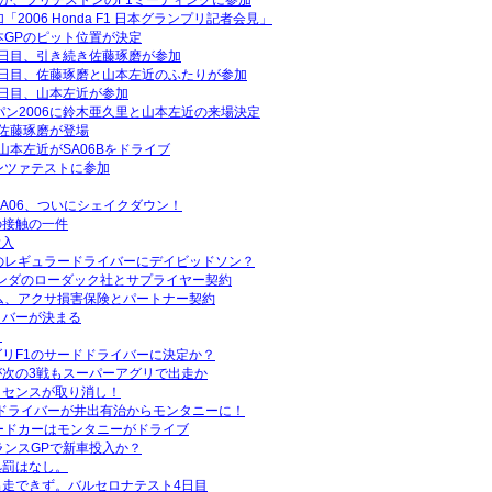
人が、ブリヂストンのF1ミーティングに参加
2006 Honda F1 日本グランプリ記者会見」
本GPのピット位置が決定
日目、引き続き佐藤琢磨が参加
2日目、佐藤琢磨と山本左近のふたりが参加
日目、山本左近が参加
パン2006に鈴木亜久里と山本左近の来場決定
佐藤琢磨が登場
山本左近がSA06Bをドライブ
ンツァテストに参加
SA06、ついにシェイクダウン！
の接触の一件
投入
のレギュラードライバーにデイビッドソン？
ランダのローダック社とサプライヤー契約
ム、アクサ損害保険とパートナー契約
イバーが決まる
！
リF1のサードドライバーに決定か？
次の3戦もスーパーアグリで出走か
イセンスが取り消し！
ドライバーが井出有治からモンタニーに！
ードカーはモンタニーがドライブ
ランスGPで新車投入か？
処罰はなし。
走できず。バルセロナテスト4日目