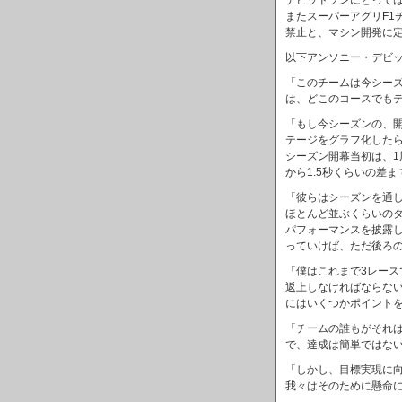
デビッドソンにとって
またスーパーアグリF1
禁止と、マシン開発に
以下アンソニー・デビ
「このチームは今シー
は、どこのコースでも
「もし今シーズンの、
テージをグラフ化した
シーズン開幕当初は、1
から1.5秒くらいの差
「彼らはシーズンを通
ほとんど並ぶくらいのタ
パフォーマンスを披露
っていけば、ただ後ろ
「僕はこれまで3レー
返上しなければならな
にはいくつかポイント
「チームの誰もがそれは
で、達成は簡単ではな
「しかし、目標実現に
我々はそのために懸命