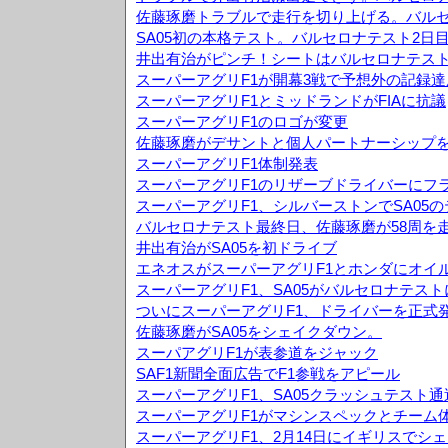
佐藤琢磨トラブルで走行を切り上げる。バルセ
SA05初の本格テスト。バルセロナテスト2日
井出有治がピンチ！シートはバルセロナテス
スーパーアグリF1が開幕3戦で予想外の記録達
スーパーアグリF1とミッドランドがFIAに抗議
スーパーアグリF1のロゴが変更
佐藤琢磨がデサントと個人パートナーシップ
スーパーアグリF1体制発表
スーパーアグリF1のリザーブドライバーにフ
スーパーアグリF1、シルバーストンでSA05
バルセロナテスト最終日、佐藤琢磨が58周を
井出有治がSA05を初ドライブ
エネオスがスーパーアグリF1とホンダにオイ
スーパーアグリF1、SA05がバルセロナテス
ついにスーパーアグリF1、ドライバーを正式
佐藤琢磨がSA05をシェイクダウン。
スーパアグリF1が表参道をジャック
SAF1新聞全面広告でF1参戦をアピール
スーパーアグリF1、SA05クラッシュテスト通
スーパーアグリF1がマシンスペックとチーム
スーパーアグリF1、2月14日にイギリスでシ