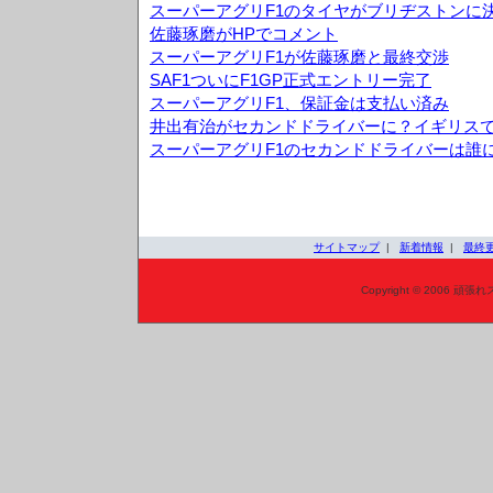
スーパーアグリF1のタイヤがブリヂストンに
佐藤琢磨がHPでコメント
スーパーアグリF1が佐藤琢磨と最終交渉
SAF1ついにF1GP正式エントリー完了
スーパーアグリF1、保証金は支払い済み
井出有治がセカンドドライバーに？イギリス
スーパーアグリF1のセカンドドライバーは誰
サイトマップ
|
新着情報
|
最終
Copyright © 2006 頑張れ