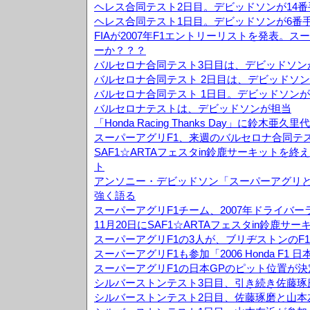
ヘレス合同テスト2日目。デビッドソンが14
ヘレス合同テスト1日目。デビッドソンが6番
FIAが2007年F1エントリーリストを発表。
ーか？？？
バルセロナ合同テスト3日目は、デビッドソン
バルセロナ合同テスト 2日目は、デビッドソン
バルセロナ合同テスト 1日目。デビッドソンが
バルセロナテストは、デビッドソンが担当
「Honda Racing Thanks Day」に鈴木
スーパーアグリF1、来週のバルセロナ合同テ
SAF1☆ARTAフェスタin鈴鹿サーキットを
ト
アンソニー・デビッドソン「スーパーアグリ
強く語る
スーパーアグリF1チーム、2007年ドライバ
11月20日にSAF1☆ARTAフェスタin鈴鹿サ
スーパーアグリF1の3人が、ブリヂストンのF
スーパーアグリF1も参加「2006 Honda F1
スーパーアグリF1の日本GPのピット位置が決
シルバーストンテスト3日目、引き続き佐藤琢
シルバーストンテスト2日目、佐藤琢磨と山本