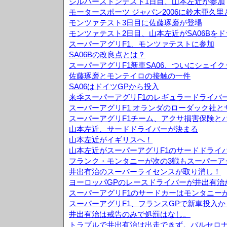
シルバーストンテスト1日目、山本左近が参加
モータースポーツ ジャパン2006に鈴木亜久
モンツァテスト3日目に佐藤琢磨が登場
モンツァテスト2日目、山本左近がSA06Bを
スーパーアグリF1、モンツァテストに参加
SA06Bの改良点とは？
スーパーアグリF1新車SA06、ついにシェイ
佐藤琢磨とモンテイロの接触の一件
SA06はドイツGPから投入
来季スーパーアグリF1のレギュラードライバ
スーパーアグリF1 オランダのローダック社
スーパーアグリF1チーム、アクサ損害保険と
山本左近、サードドライバーが決まる
山本左近がイギリスへ！
山本左近がスーパーアグリF1のサードドライ
フランク・モンタニーが次の3戦もスーパーア
井出有治のスーパーライセンスが取り消し！
ヨーロッパGPのレースドライバーが井出有治
スーパーアグリF1のサードカーはモンタニー
スーパーアグリF1、フランスGPで新車投入か
井出有治は戒告のみで処罰はなし。
トラブルで井出有治は出走できず。バルセロナ