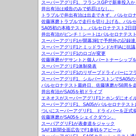
スーパーアグリF1、フランスGPで新車投入か
井出有治は戒告のみで処罰はなし。
トラブルで井出有治は出走できず。バルセロナ
佐藤琢磨トラブルで走行を切り上げる。バルセ
SA05初の本格テスト。バルセロナテスト2日
井出有治がピンチ！シートはバルセロナテス
スーパーアグリF1が開幕3戦で予想外の記録達
スーパーアグリF1とミッドランドがFIAに抗議
スーパーアグリF1のロゴが変更
佐藤琢磨がデサントと個人パートナーシップ
スーパーアグリF1体制発表
スーパーアグリF1のリザーブドライバーにフ
スーパーアグリF1、シルバーストンでSA05
バルセロナテスト最終日、佐藤琢磨が58周を
井出有治がSA05を初ドライブ
エネオスがスーパーアグリF1とホンダにオイ
スーパーアグリF1、SA05がバルセロナテス
ついにスーパーアグリF1、ドライバーを正式
佐藤琢磨がSA05をシェイクダウン。
スーパアグリF1が表参道をジャック
SAF1新聞全面広告でF1参戦をアピール