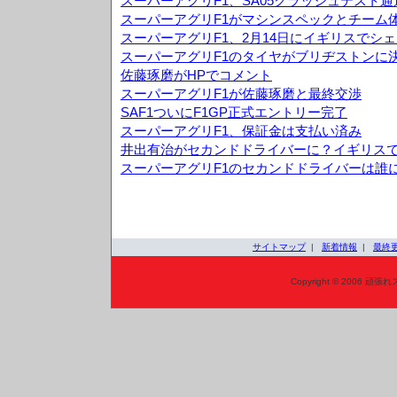
スーパーアグリF1、SA05クラッシュテスト通
スーパーアグリF1がマシンスペックとチーム
スーパーアグリF1、2月14日にイギリスでシ
スーパーアグリF1のタイヤがブリヂストンに
佐藤琢磨がHPでコメント
スーパーアグリF1が佐藤琢磨と最終交渉
SAF1ついにF1GP正式エントリー完了
スーパーアグリF1、保証金は支払い済み
井出有治がセカンドドライバーに？イギリス
スーパーアグリF1のセカンドドライバーは誰
サイトマップ
|
新着情報
|
最終
Copyright © 2006 頑張れ