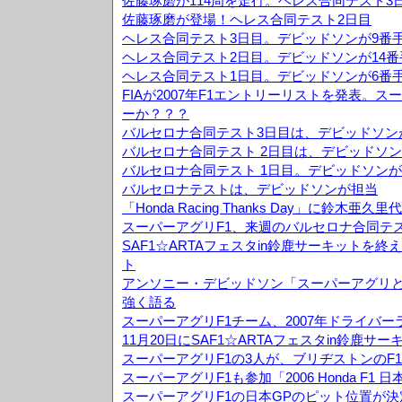
佐藤琢磨が114周を走行。ヘレス合同テスト3
佐藤琢磨が登場！ヘレス合同テスト2日目
ヘレス合同テスト3日目。デビッドソンが9番
ヘレス合同テスト2日目。デビッドソンが14
ヘレス合同テスト1日目。デビッドソンが6番
FIAが2007年F1エントリーリストを発表。
ーか？？？
バルセロナ合同テスト3日目は、デビッドソン
バルセロナ合同テスト 2日目は、デビッドソン
バルセロナ合同テスト 1日目。デビッドソンが
バルセロナテストは、デビッドソンが担当
「Honda Racing Thanks Day」に鈴木
スーパーアグリF1、来週のバルセロナ合同テ
SAF1☆ARTAフェスタin鈴鹿サーキットを
ト
アンソニー・デビッドソン「スーパーアグリ
強く語る
スーパーアグリF1チーム、2007年ドライバ
11月20日にSAF1☆ARTAフェスタin鈴鹿サ
スーパーアグリF1の3人が、ブリヂストンのF
スーパーアグリF1も参加「2006 Honda F1
スーパーアグリF1の日本GPのピット位置が決