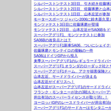
シルバーストンテスト3日目、引き続き佐藤琢
シルバーストンテスト2日目、佐藤琢磨と山本
シルバーストンテスト1日目、山本左近が参加
モータースポーツ ジャパン2006に鈴木亜久
モンツァテスト3日目に佐藤琢磨が登場
モンツァテスト2日目、山本左近がSA06Bを
スーパーアグリF1、モンツァテストに参加
SA06Bの改良点とは？
スーパーアグリF1新車SA06、ついにシェイ
佐藤琢磨とモンテイロの接触の一件
SA06はドイツGPから投入
来季スーパーアグリF1のレギュラードライバ
スーパーアグリF1 オランダのローダック社
スーパーアグリF1チーム、アクサ損害保険と
山本左近、サードドライバーが決まる
山本左近がイギリスへ！
山本左近がスーパーアグリF1のサードドライ
フランク・モンタニーが次の3戦もスーパーア
井出有治のスーパーライセンスが取り消し！
ヨーロッパGPのレースドライバーが井出有治
スーパーアグリF1のサードカーはモンタニー