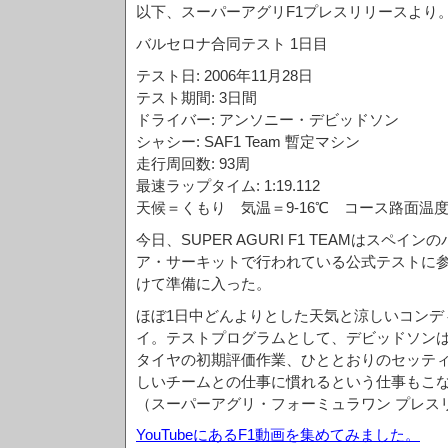
以下、スーパーアグリF1プレスリリースより
バルセロナ合同テスト 1日目
テスト日: 2006年11月28日
テスト期間: 3日間
ドライバー: アンソニー・デビッドソン
シャシー: SAF1 Team 暫定マシン
走行周回数: 93周
最速ラップタイム: 1:19.112
天候＝くもり 気温＝9-16℃ コース路面温度＝
今日、SUPER AGURI F1 TEAMはスペ
ア・サーキットで行われている公式テストに参
けて準備に入った。
ほぼ1日中どんよりとした天気と涼しいコンデ
イ。テストプログラムとして、デビッドソンは
タイヤの初期評価作業、ひととおりのセッテ
しいチームとの仕事に慣れるという仕事もこ
（スーパーアグリ・フォーミュラワン プレス
YouTubeにあるF1動画を集めてみました。