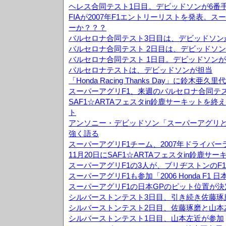
ヘレス合同テスト1日目。デビッドソンが6番
FIAが2007年F1エントリーリストを発表。
ーか？？？
バルセロナ合同テスト3日目は、デビッドソン
バルセロナ合同テスト 2日目は、デビッドソン
バルセロナ合同テスト 1日目。デビッドソンが
バルセロナテストは、デビッドソンが担当
「Honda Racing Thanks Day」に鈴木
スーパーアグリF1、来週のバルセロナ合同テ
SAF1☆ARTAフェスタin鈴鹿サーキットを
ト
アンソニー・デビッドソン「スーパーアグリ
強く語る
スーパーアグリF1チーム、2007年ドライバ
11月20日にSAF1☆ARTAフェスタin鈴鹿サ
スーパーアグリF1の3人が、ブリヂストンのF
スーパーアグリF1も参加「2006 Honda F1
スーパーアグリF1の日本GPのピット位置が決
シルバーストンテスト3日目、引き続き佐藤琢
シルバーストンテスト2日目、佐藤琢磨と山本
シルバーストンテスト1日目、山本左近が参加