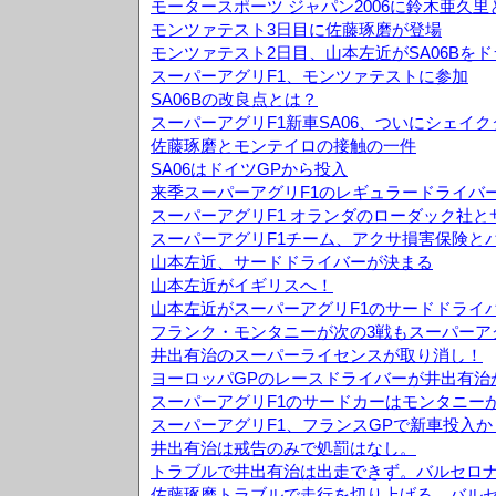
モータースポーツ ジャパン2006に鈴木亜久
モンツァテスト3日目に佐藤琢磨が登場
モンツァテスト2日目、山本左近がSA06Bを
スーパーアグリF1、モンツァテストに参加
SA06Bの改良点とは？
スーパーアグリF1新車SA06、ついにシェイ
佐藤琢磨とモンテイロの接触の一件
SA06はドイツGPから投入
来季スーパーアグリF1のレギュラードライバ
スーパーアグリF1 オランダのローダック社
スーパーアグリF1チーム、アクサ損害保険と
山本左近、サードドライバーが決まる
山本左近がイギリスへ！
山本左近がスーパーアグリF1のサードドライ
フランク・モンタニーが次の3戦もスーパーア
井出有治のスーパーライセンスが取り消し！
ヨーロッパGPのレースドライバーが井出有治
スーパーアグリF1のサードカーはモンタニー
スーパーアグリF1、フランスGPで新車投入か
井出有治は戒告のみで処罰はなし。
トラブルで井出有治は出走できず。バルセロナ
佐藤琢磨トラブルで走行を切り上げる。バルセ