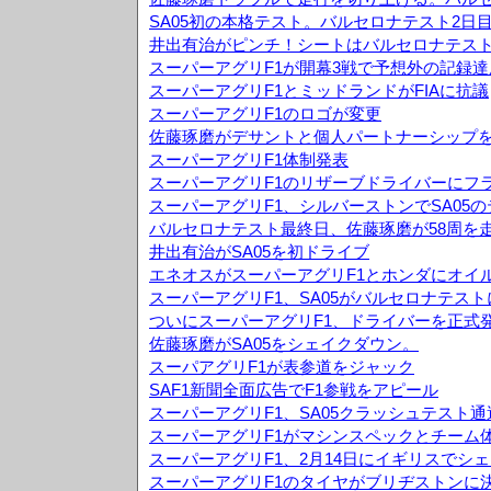
SA05初の本格テスト。バルセロナテスト2日
井出有治がピンチ！シートはバルセロナテス
スーパーアグリF1が開幕3戦で予想外の記録達
スーパーアグリF1とミッドランドがFIAに抗議
スーパーアグリF1のロゴが変更
佐藤琢磨がデサントと個人パートナーシップ
スーパーアグリF1体制発表
スーパーアグリF1のリザーブドライバーにフ
スーパーアグリF1、シルバーストンでSA05
バルセロナテスト最終日、佐藤琢磨が58周を
井出有治がSA05を初ドライブ
エネオスがスーパーアグリF1とホンダにオイ
スーパーアグリF1、SA05がバルセロナテス
ついにスーパーアグリF1、ドライバーを正式
佐藤琢磨がSA05をシェイクダウン。
スーパアグリF1が表参道をジャック
SAF1新聞全面広告でF1参戦をアピール
スーパーアグリF1、SA05クラッシュテスト通
スーパーアグリF1がマシンスペックとチーム
スーパーアグリF1、2月14日にイギリスでシ
スーパーアグリF1のタイヤがブリヂストンに