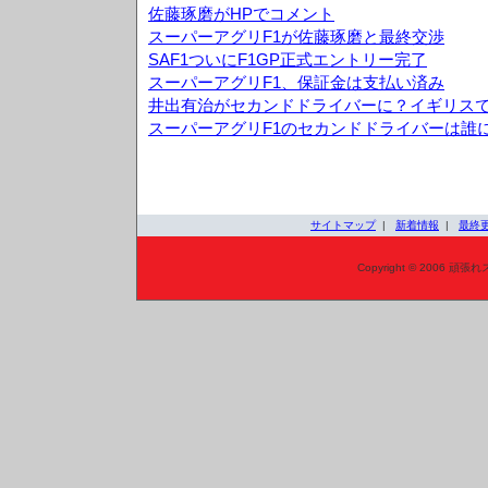
佐藤琢磨がHPでコメント
スーパーアグリF1が佐藤琢磨と最終交渉
SAF1ついにF1GP正式エントリー完了
スーパーアグリF1、保証金は支払い済み
井出有治がセカンドドライバーに？イギリス
スーパーアグリF1のセカンドドライバーは誰
サイトマップ
|
新着情報
|
最終
Copyright © 2006 頑張れ