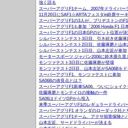
強く語る
スーパーアグリF1チーム、2007年ドライバ
11月20日にSAF1☆ARTAフェスタin鈴鹿サ
スーパーアグリF1の3人が、ブリヂストンのF
スーパーアグリF1も参加「2006 Honda F1
スーパーアグリF1の日本GPのピット位置が決
シルバーストンテスト3日目、引き続き佐藤琢
シルバーストンテスト2日目、佐藤琢磨と山本
シルバーストンテスト1日目、山本左近が参加
モータースポーツ ジャパン2006に鈴木亜久
モンツァテスト3日目に佐藤琢磨が登場
モンツァテスト2日目、山本左近がSA06Bを
スーパーアグリF1、モンツァテストに参加
SA06Bの改良点とは？
スーパーアグリF1新車SA06、ついにシェイ
佐藤琢磨とモンテイロの接触の一件
SA06はドイツGPから投入
来季スーパーアグリF1のレギュラードライバ
スーパーアグリF1 オランダのローダック社
スーパーアグリF1チーム、アクサ損害保険と
山本左近、サードドライバーが決まる