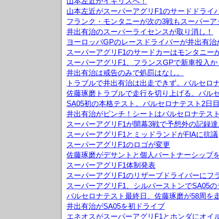
山本左近がイギリスへ！
山本左近がスーパーアグリF1のサードドライ
フランク・モンタニーが次の3戦もスーパーア
井出有治のスーパーライセンスが取り消し！
ヨーロッパGPのレースドライバーが井出有治
スーパーアグリF1のサードカーはモンタニー
スーパーアグリF1、フランスGPで新車投入か
井出有治は戒告のみで処罰はなし。
トラブルで井出有治は出走できず。バルセロナ
佐藤琢磨トラブルで走行を切り上げる。バルセ
SA05初の本格テスト。バルセロナテスト2日
井出有治がピンチ！シートはバルセロナテス
スーパーアグリF1が開幕3戦で予想外の記録達
スーパーアグリF1とミッドランドがFIAに抗議
スーパーアグリF1のロゴが変更
佐藤琢磨がデサントと個人パートナーシップ
スーパーアグリF1体制発表
スーパーアグリF1のリザーブドライバーにフ
スーパーアグリF1、シルバーストンでSA05
バルセロナテスト最終日、佐藤琢磨が58周を
井出有治がSA05を初ドライブ
エネオスがスーパーアグリF1とホンダにオイ