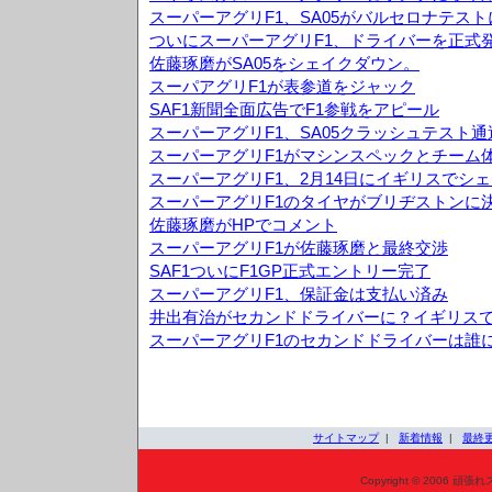
スーパーアグリF1、SA05がバルセロナテス
ついにスーパーアグリF1、ドライバーを正式
佐藤琢磨がSA05をシェイクダウン。
スーパアグリF1が表参道をジャック
SAF1新聞全面広告でF1参戦をアピール
スーパーアグリF1、SA05クラッシュテスト通
スーパーアグリF1がマシンスペックとチーム
スーパーアグリF1、2月14日にイギリスでシ
スーパーアグリF1のタイヤがブリヂストンに
佐藤琢磨がHPでコメント
スーパーアグリF1が佐藤琢磨と最終交渉
SAF1ついにF1GP正式エントリー完了
スーパーアグリF1、保証金は支払い済み
井出有治がセカンドドライバーに？イギリス
スーパーアグリF1のセカンドドライバーは誰
サイトマップ
|
新着情報
|
最終
Copyright © 2006 頑張れ