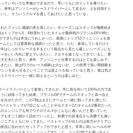
違っていろいろな準備ができるので、早いうちにポイントを獲りたい
い。来年はアンソニーがレースドライバーとして走るが、上を目指すと
しいし、そういうクルマを渡してあげたいと思っている」
くれたファンに感謝の意を表したい。今シーズンはスタッフが徹夜続き
はトップから5、6秒遅れていたタイムが最終戦のブラジルGPの時に
ができたのは本当にうれしかった。最後にトップ10フィニッシュを達
チームとしては驚異的な成績だったと思う。ただ、参加しているだけと
来年はしっかりレースをするという観点から見たら厳しいシーズンにな
ャーをいい方向に変えていきたい。クルマも速くなってきているし、乗
で大丈夫だと思う。来年、アンソニーと仕事するのはとても楽しみで、
きたい。彼はF1でのレース経験は少ないが、この世界で長い間経験を
マシンを走らせるということでは誰よりも知っていると思う。彼は気さ
いうドライバーと一緒に戦えるというのは楽しみだ」
ラードライバーとして参加してきたが、常に前を向いて100%の力で走
ように頑張ってきた結果、ブラジルGPでチームのスタッフと喜べ合え
果を出せたので、この7戦はまさにチームと一緒に戦ってきた感じだ。
のベストラップが7位になったことやセクター2のタイムが2番目だった
ムのエンジニアも何でウチのクルマがこんなに速いんだと驚いていた
ングもすごく細かく詰めていったし、鈴鹿での反省点から決勝でも速い
ンジニアとともにやってきた。ベストラップが出たのは前方がクリアに
の状況に合わせたセットアップができたと思う。非常に高いレベルの中
ションでレースをフィニッシュできたこと、コンマ1秒でも速いタイム