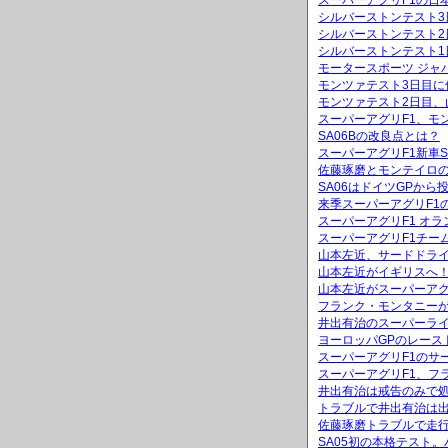
スーパーアグリF1の日
シルバーストンテスト3
シルバーストンテスト
シルバーストンテスト1
モータースポーツ ジャ
モンツァテスト3日目に
モンツァテスト2日目、
スーパーアグリF1、モ
SA06Bの改良点とは？
スーパーアグリF1新車
佐藤琢磨とモンテイロ
SA06はドイツGPから
来季スーパーアグリF1
スーパーアグリF1 オ
スーパーアグリF1チー
山本左近、サードドラ
山本左近がイギリスへ
山本左近がスーパーアグ
フランク・モンタニーが
井出有治のスーパーラ
ヨーロッパGPのレース
スーパーアグリF1のサ
スーパーアグリF1、フ
井出有治は戒告のみで
トラブルで井出有治は出
佐藤琢磨トラブルで走
SA05初の本格テスト