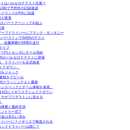
ートはバルセロナテスト次第？
幕3戦で予想外の記録達成
ドランドがFIAに抗議
ゴが変更
個人パートナーシップを結ぶ
発表
ザーブドライバーにフランク・モンタニー
ルバーストンでSA05のテスト
、佐藤琢磨が58周を走行
ライブ
リF1とホンダにオイル供給
A05がバルセロナテストに登場
1、ドライバーを正式発表
ェイクダウン。
道をジャック
1参戦をアピール
05クラッシュテスト通過
シンスペックとチーム体制を発表。
月14日にイギリスでシェイクダウン
イヤがブリヂストンに決まる
ト
藤琢磨と最終交渉
式エントリー完了
証金は支払い済み
ライバーに？イギリスで報道される
カンドドライバーは誰に？