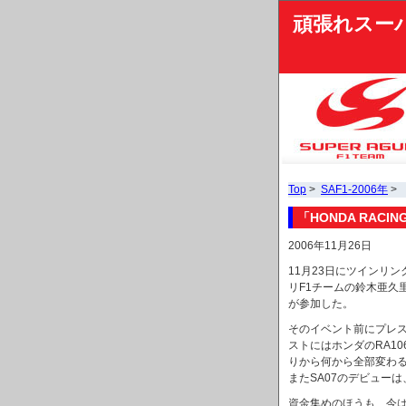
頑張れスー
Top
>
SAF1-2006年
> 
「HONDA RAC
2006年11月26日
11月23日にツインリ
リF1チームの鈴木亜久
が参加した。
そのイベント前にプレ
ストにはホンダのRA10
りから何から全部変わ
またSA07のデビュー
資金集めのほうも、今