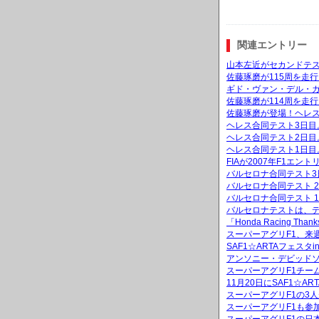
関連エントリー
山本左近がセカンドテ
佐藤琢磨が115周を走
ギド・ヴァン・デル・
佐藤琢磨が114周を走
佐藤琢磨が登場！ヘレス
ヘレス合同テスト3日目
ヘレス合同テスト2日目
ヘレス合同テスト1日目
FIAが2007年F1
バルセロナ合同テスト3
バルセロナ合同テスト 
バルセロナ合同テスト 
バルセロナテストは、
「Honda Racing 
スーパーアグリF1、来
SAF1☆ARTAフェス
アンソニー・デビッド
スーパーアグリF1チー
11月20日にSAF1☆A
スーパーアグリF1の3
スーパーアグリF1も参加「