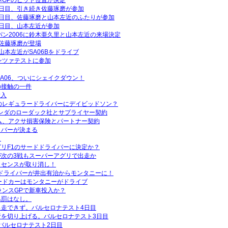
本GPのピット位置が決定
日目、引き続き佐藤琢磨が参加
2日目、佐藤琢磨と山本左近のふたりが参加
日目、山本左近が参加
パン2006に鈴木亜久里と山本左近の来場決定
佐藤琢磨が登場
山本左近がSA06Bをドライブ
ンツァテストに参加
SA06、ついにシェイクダウン！
の接触の一件
投入
のレギュラードライバーにデイビッドソン？
ランダのローダック社とサプライヤー契約
ム、アクサ損害保険とパートナー契約
イバーが決まる
！
リF1のサードドライバーに決定か？
次の3戦もスーパーアグリで出走か
イセンスが取り消し！
ドライバーが井出有治からモンタニーに！
ードカーはモンタニーがドライブ
ランスGPで新車投入か？
処罰はなし。
走できず。バルセロナテスト4日目
行を切り上げる。バルセロナテスト3日目
。バルセロナテスト2日目