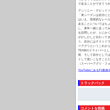
で走ることができてう
アンソニー・デビッド
「来シーズンは自分に
はいえ、現実的なレベ
走ることについてはち
し、来年一緒に走って
を訪問したが、とにか
がひしひしと伝わって
う。自分にはテストド
ーアグリというこれから上
TEAMのドライバーと
発、そして自分として
トして使いこなすこと
（スーパーアグリ・フォ
YouTubeにあるF1
トラックバック
コメントを投稿