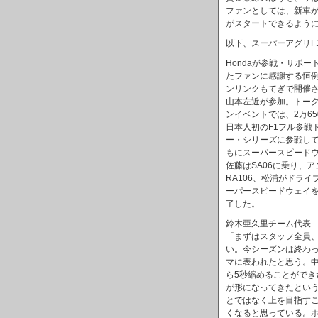
ファンとしては、新車
がスタートできるよう
以下、スーパーアグリF
Hondaが参戦・サポ
たファンに感謝する恒例のイベ
ンリンクもてぎで開催され
山本左近が参加。トー
ンイベントでは、2万650
日本人初のF1フル参戦ドラ
ー・シリーズに参戦している
もにスーパースピード
佐藤はSA06に乗り、アン
RA106、松浦がドラ
ーパースピードウェイを
了した。
鈴木亜久里チーム代表
「まずはスタッフ全員
い。今シーズンは終わ
マに表われたと思う。中
ら5秒縮めることができ
が形になってきたとい
とではなく上を目指す
くなると思っている。