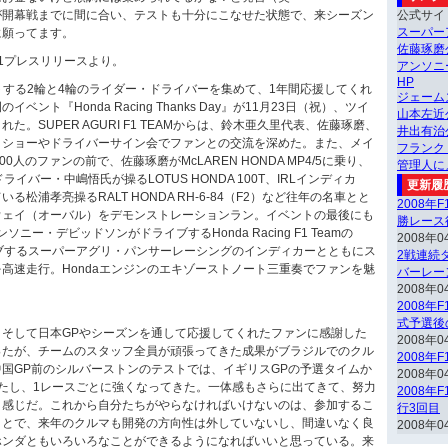
が開幕戦までに間に合い、テストも十分にこなせた状態で、来シーズン
公式サイ
スーパー
に願ってます。
佐藤琢磨
1プレスリリースより。
アンソニ
HP
ートする2輪と4輪のライダー・ドライバーを集めて、1年間応援してくれ
ジェーム
ント『Honda Racing Thanks Day』が11月23日（祝）、ツイ
山本左近
た。SUPER AGURI F1 TEAMからは、鈴木亜久里代表、佐藤琢磨、
井出有治
クショーやドライバーサイン会でファンとの交流を深めた。また、メイ
フランク
0人のファンの前で、佐藤琢磨がMcLAREN HONDA MP4/5に乗り、
管理人に
イバー・中嶋悟氏が操るLOTUS HONDA 100T、IRLインディカ
更新履
松浦孝亮操るRALT HONDA RH-6-84（F2）など往年の名車とと
2008年
ウェイ（オーバル）をデモンストレーションラン。イベントの最後にも
勝レース
ソニー・デビッドソンがドライブするHonda Racing F1 Teamの
2008年0
イブするスーパーアグリ・パンサーレーシングのインディカーとともにス
2戦連続ダ
高速走行。Hondaエンジンのエキゾーストノート三重奏でファンを魅
バーレー
2008年0
2008年
式予選後
、そして日本GPやシーズンを通して応援してくれたファンに感謝した
2008年0
ったが、チームのスタッフ全員が頑張ってきた成果がブラジルでのクル
2008年
国GP前のシルバーストンのテストでは、イギリスGPの予選タイムか
2008年0
たし、1レースごとに強くなってきた。一体感もさらに出てきて、努力
2008年
う感じだ。これから自分たちがやらなければいけないのは、参加するこ
行3回目
ことで、来年のクルマも開発の方向性は外していないし、間違いなく良
2008年0
ホンダともいろいろなことができるようになればいいと思っている。来