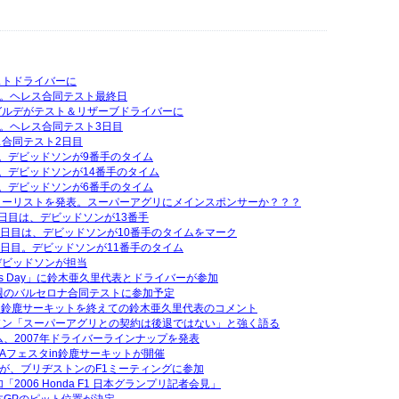
ストドライバーに
行。ヘレス合同テスト最終日
ガルデがテスト＆リザーブドライバーに
行。ヘレス合同テスト3日目
合同テスト2日目
。デビッドソンが9番手のタイム
。デビッドソンが14番手のタイム
。デビッドソンが6番手のタイム
エントリーリストを発表。スーパーアグリにメインスポンサーか？？？
日目は、デビッドソンが13番手
2日目は、デビッドソンが10番手のタイムをマーク
1日目。デビッドソンが11番手のタイム
デビッドソンが担当
Thanks Day」に鈴木亜久里代表とドライバーが参加
週のバルセロナ合同テストに参加予定
タin鈴鹿サーキットを終えての鈴木亜久里代表のコメント
ソン「スーパーアグリとの契約は後退ではない」と強く語る
ム、2007年ドライバーラインナップを発表
RTAフェスタin鈴鹿サーキットが開催
人が、ブリヂストンのF1ミーティングに参加
2006 Honda F1 日本グランプリ記者会見」