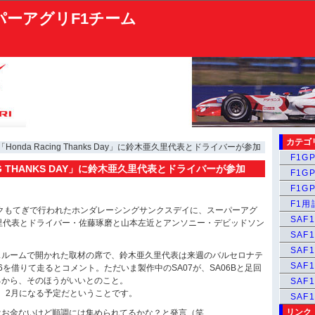
パーアグリF1チーム
カテゴ
「Honda Racing Thanks Day」に鈴木亜久里代表とドライバーが参加
F1GP
ING THANKS DAY」に鈴木亜久里代表とドライバーが参加
F1GP
F1GP
F1
ンクもてぎで行われたホンダレーシングサンクスデイに、スーパーアグ
SAF1
里代表とドライバー・佐藤琢磨と山本左近とアンソニー・デビッドソン
SAF1
SAF1
スルームで開かれた取材の席で、鈴木亜久里代表は来週のバルセロナテ
SAF1
6を借りて走るとコメント。ただいま製作中のSA07が、SA06Bと足回
るから、そのほうがいいとのこと。
SAF
は、2月になる予定だということです。
SAF
リンク
はお金ないけど順調には集められてるかな？と発言（笑