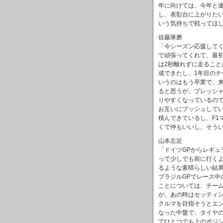
年に向けては、今年と
し、表彰台に上がりた
いう気持ちで戦ってほ
佐藤琢磨
「今シーズン応援して
で頑張ってくれて、最初
は2秒離れずに走ること
成できたし、1年目の
いうのはもう卒業で、
ると思うが、プレッシ
りやすくなっているの
お互いにプッシュしてい
積んできているし、F1
くで仲もいいし、そう
山本左近
「ドイツGPからレギュ
って少しでも前に行く
るような素晴らしい結
ブラジルGPでレース中
ことについては、チー
が、あの時はセッティ
クルマを目指そうとエ
なった中盤で、タイヤ
でひとつでも上のポジ