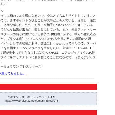
れしい」
ソン
とっては初のフル参戦になるので、今はとてもエキサイトしている。と
ルでは、まずポイントを獲ることが大事だと考えている。琢磨と一緒に
ょっと変な感じだ。ただ、お互いが相手についていろいろ知っている
みてどんな結果が出るか、楽しみにしている。また、先日ファクトリー
くスタッフの熱心に働いている姿勢に印象付けられて、彼らの意気込み
きた。ブラジルGPでフィニッシュしたのも全員の努力の賜物だと思
ライバーとしての経験があり、開発に日々かかわってきたので、スーパ
を目指すチームでノウハウを生かしたい。今後SUPER AGURI F1
して僕が集中してやらなければいけないのは、エアロダイナミクスの開
はタイヤをブリヂストンに履き替えることになるので、うまくアジャス
だ」
ーミュラワン プレスリリース）
動画を集めてみました。
このエントリーのトラックバックURL:
http://www.projectaz.net/x/mt/mt-tb.cgi/275