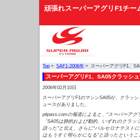
頑張れスーパーアグリF1チー
Top
>
SAF1-2006年
> スーパーアグリF1、S
スーパーアグリF1、SA05クラッシ
2006年02月10日
スーパーアグリF1のマシンSA05が、クラッ
ュースがありました。
pitpass.comの報道によると、“スーパー
「SA05は静的および動的、いずれのクラ
語った”と伝え、さらに“バルセロナテスト
はもうすぐ明らかになる”と語ったというこ