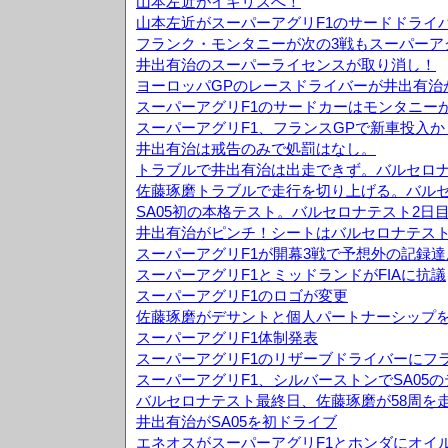
山本左近がイギリスへ！
山本左近がスーパーアグリF1のサードドライ
フランク・モンタニーが次の3戦もスーパーア
井出有治のスーパーライセンスが取り消し！
ヨーロッパGPのレースドライバーが井出有治
スーパーアグリF1のサードカーはモンタニー
スーパーアグリF1、フランスGPで新車投入か
井出有治は戒告のみで処罰はなし。
トラブルで井出有治は出走できず。バルセロナ
佐藤琢磨トラブルで走行を切り上げる。バルセ
SA05初の本格テスト。バルセロナテスト2日
井出有治がピンチ！シートはバルセロナテス
スーパーアグリF1が開幕3戦で予想外の記録達
スーパーアグリF1とミッドランドがFIAに抗議
スーパーアグリF1のロゴが変更
佐藤琢磨がデサントと個人パートナーシップ
スーパーアグリF1体制発表
スーパーアグリF1のリザーブドライバーにフ
スーパーアグリF1、シルバーストンでSA05
バルセロナテスト最終日、佐藤琢磨が58周を
井出有治がSA05を初ドライブ
エネオスがスーパーアグリF1とホンダにオイ