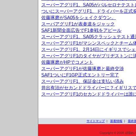
スーパーアグリF1、SA05がバルセロナテス
ついにスーパーアグリF1、ドライバーを正式
佐藤琢磨がSA05をシェイクダウン。
スーパアグリF1が表参道をジャック
SAF1新聞全面広告でF1参戦をアピール
スーパーアグリF1、SA05クラッシュテスト通
スーパーアグリF1がマシンスペックとチーム
スーパーアグリF1、2月14日にイギリスでシ
スーパーアグリF1のタイヤがブリヂストンに
佐藤琢磨がHPでコメント
スーパーアグリF1が佐藤琢磨と最終交渉
SAF1ついにF1GP正式エントリー完了
スーパーアグリF1、保証金は支払い済み
井出有治がセカンドドライバーに？イギリス
スーパーアグリF1のセカンドドライバーは誰
サイトマップ
|
新着情報
|
最終
Copyright © 2006 頑張れ