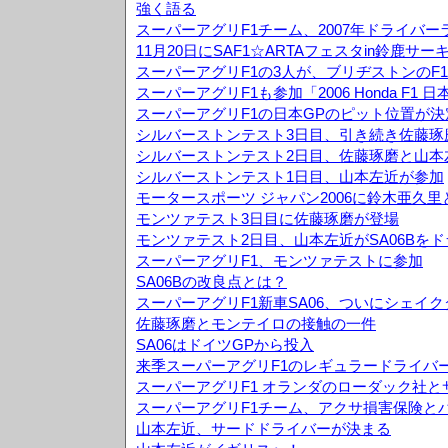
強く語る
スーパーアグリF1チーム、2007年ドライバ
11月20日にSAF1☆ARTAフェスタin鈴鹿サ
スーパーアグリF1の3人が、ブリヂストンのF
スーパーアグリF1も参加「2006 Honda F1
スーパーアグリF1の日本GPのピット位置が決
シルバーストンテスト3日目、引き続き佐藤琢
シルバーストンテスト2日目、佐藤琢磨と山本
シルバーストンテスト1日目、山本左近が参加
モータースポーツ ジャパン2006に鈴木亜久
モンツァテスト3日目に佐藤琢磨が登場
モンツァテスト2日目、山本左近がSA06Bを
スーパーアグリF1、モンツァテストに参加
SA06Bの改良点とは？
スーパーアグリF1新車SA06、ついにシェイ
佐藤琢磨とモンテイロの接触の一件
SA06はドイツGPから投入
来季スーパーアグリF1のレギュラードライバ
スーパーアグリF1 オランダのローダック社
スーパーアグリF1チーム、アクサ損害保険と
山本左近、サードドライバーが決まる