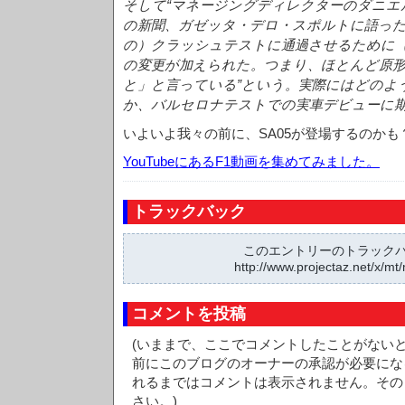
そして“マネージングディレクターのダニエ
の新聞、ガゼッタ・デロ・スポルトに語っ
の）クラッシュテストに通過させるために（
の変更が加えられた。つまり、ほとんど原
と」と言っている”という。実際にはどのよう
か、バルセロナテストでの実車デビューに
いよいよ我々の前に、SA05が登場するのかも
YouTubeにあるF1動画を集めてみました。
トラックバック
このエントリーのトラックバッ
http://www.projectaz.net/x/mt/
コメントを投稿
(いままで、ここでコメントしたことがない
前にこのブログのオーナーの承認が必要にな
れるまではコメントは表示されません。その
さい。)