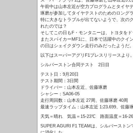
午前中は山本左近が空力プログラムとタイヤ
琢磨が参加してタイヤテストのためのロング
特に大きなトラブルが出てないようで、次の
れたのでは？
そしてこの日もF・モンタニーは、トヨタをド
またスパイカーMF1に、日本で活躍中のクイ
の日はシェイクダウン走行のみだったようだ
以下はスーパーアグリF1プレスリリースより
シルバーストン合同テスト 2日目
テスト日：9月20日
テスト期間：3日間
ドライバー：山本左近、佐藤琢磨
シャシー：SA06-05
走行周回数：山本左近 27周、佐藤琢磨 40周
最速ラップタイム：山本左近 1:23.699、佐藤琢磨 
天気＝晴れ 気温＝15-23℃ 路面温度＝16-2
SUPER AGURI F1 TEAMは、シルバー
に消化した。