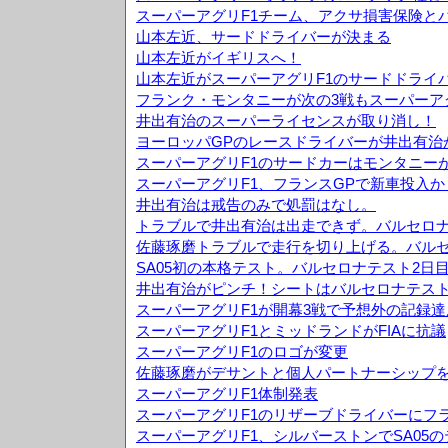
スーパーアグリF1チーム、アクサ損害保険と
山本左近、サードドライバーが決まる
山本左近がイギリスへ！
山本左近がスーパーアグリF1のサードドライ
フランク・モンタニーが次の3戦もスーパーア
井出有治のスーパーライセンスが取り消し！
ヨーロッパGPのレースドライバーが井出有治
スーパーアグリF1のサードカーはモンタニー
スーパーアグリF1、フランスGPで新車投入か
井出有治は戒告のみで処罰はなし。
トラブルで井出有治は出走できず。バルセロナ
佐藤琢磨トラブルで走行を切り上げる。バルセ
SA05初の本格テスト。バルセロナテスト2日
井出有治がピンチ！シートはバルセロナテス
スーパーアグリF1が開幕3戦で予想外の記録達
スーパーアグリF1とミッドランドがFIAに抗議
スーパーアグリF1のロゴが変更
佐藤琢磨がデサントと個人パートナーシップ
スーパーアグリF1体制発表
スーパーアグリF1のリザーブドライバーにフ
スーパーアグリF1、シルバーストンでSA05