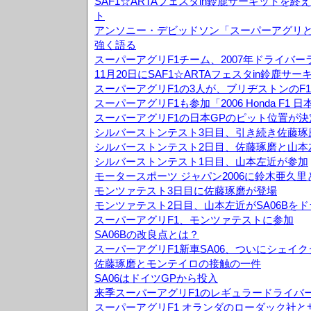
SAF1☆ARTAフェスタin鈴鹿サーキットを
ト
アンソニー・デビッドソン「スーパーアグリ
強く語る
スーパーアグリF1チーム、2007年ドライバ
11月20日にSAF1☆ARTAフェスタin鈴鹿サ
スーパーアグリF1の3人が、ブリヂストンのF
スーパーアグリF1も参加「2006 Honda F1
スーパーアグリF1の日本GPのピット位置が決
シルバーストンテスト3日目、引き続き佐藤琢
シルバーストンテスト2日目、佐藤琢磨と山本
シルバーストンテスト1日目、山本左近が参加
モータースポーツ ジャパン2006に鈴木亜久
モンツァテスト3日目に佐藤琢磨が登場
モンツァテスト2日目、山本左近がSA06Bを
スーパーアグリF1、モンツァテストに参加
SA06Bの改良点とは？
スーパーアグリF1新車SA06、ついにシェイ
佐藤琢磨とモンテイロの接触の一件
SA06はドイツGPから投入
来季スーパーアグリF1のレギュラードライバ
スーパーアグリF1 オランダのローダック社