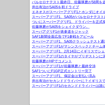
バルセロナテスト最終日、佐藤琢磨が58周を
井出有治がSA05を初ドライブ
エネオスがスーパーアグリF1とホンダにオイ
スーパーアグリF1、SA05がバルセロナテス
ついにスーパーアグリF1、ドライバーを正式
佐藤琢磨がSA05をシェイクダウン。
スーパアグリF1が表参道をジャック
SAF1新聞全面広告でF1参戦をアピール
スーパーアグリF1、SA05クラッシュテスト通
スーパーアグリF1がマシンスペックとチーム
スーパーアグリF1、2月14日にイギリスでシ
スーパーアグリF1のタイヤがブリヂストンに
佐藤琢磨がHPでコメント
スーパーアグリF1が佐藤琢磨と最終交渉
SAF1ついにF1GP正式エントリー完了
スーパーアグリF1、保証金は支払い済み
井出有治がセカンドドライバーに？イギリス
スーパーアグリF1のセカンドドライバーは誰