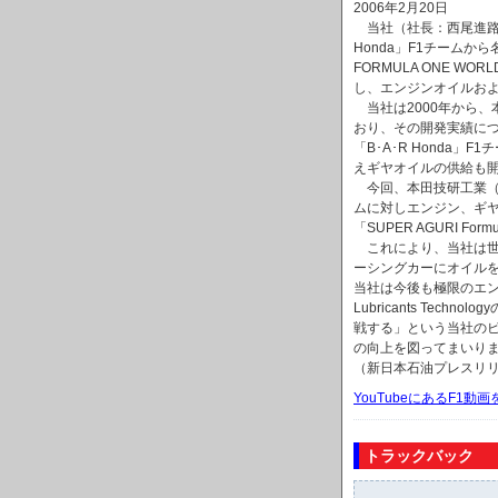
2006年2月20日
当社（社長：西尾進路）は「H
Honda」F1チームか
FORMULA ONE WOR
し、エンジンオイルお
当社は2000年から、
おり、その開発実績につ
「B･A･R Honda」F
えギヤオイルの供給も
今回、本田技研工業（株）が
ムに対しエンジン、ギ
「SUPER AGURI F
これにより、当社は世
ーシングカーにオイル
当社は今後も極限のエン
Lubricants Te
戦する」という当社のビ
の向上を図ってまいり
（新日本石油プレスリ
YouTubeにあるF1
トラックバック