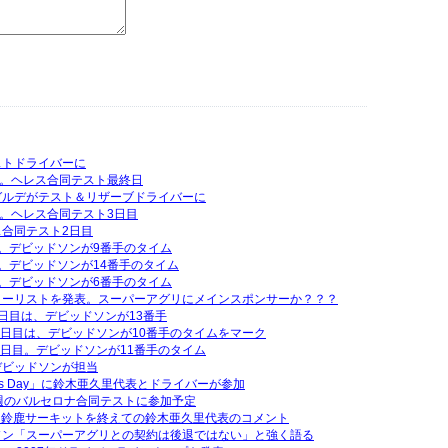
ストドライバーに
行。ヘレス合同テスト最終日
ガルデがテスト＆リザーブドライバーに
行。ヘレス合同テスト3日目
合同テスト2日目
。デビッドソンが9番手のタイム
。デビッドソンが14番手のタイム
。デビッドソンが6番手のタイム
エントリーリストを発表。スーパーアグリにメインスポンサーか？？？
日目は、デビッドソンが13番手
2日目は、デビッドソンが10番手のタイムをマーク
1日目。デビッドソンが11番手のタイム
デビッドソンが担当
Thanks Day」に鈴木亜久里代表とドライバーが参加
週のバルセロナ合同テストに参加予定
タin鈴鹿サーキットを終えての鈴木亜久里代表のコメント
ソン「スーパーアグリとの契約は後退ではない」と強く語る