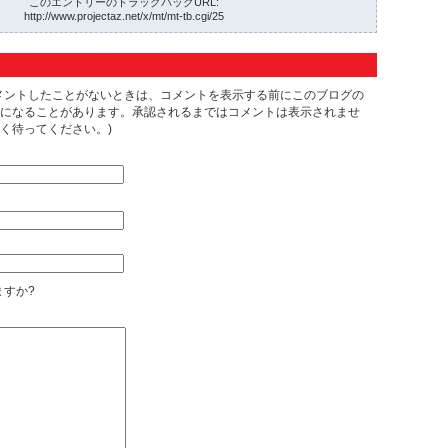
このエントリーのトラックバックURL:
http://www.projectaz.net/x/mt/mt-tb.cgi/25
メントしたことがないときは、コメントを表示する前にこのブログの
になることがあります。承認されるまではコメントは表示されませ
く待ってください。)
すか?