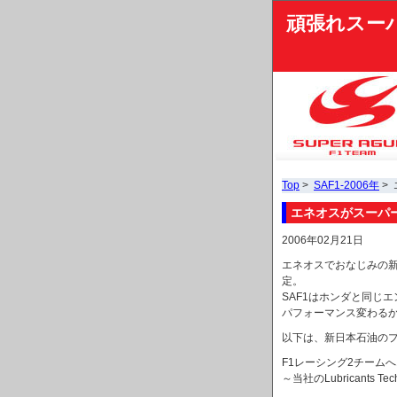
頑張れスー
Top
>
SAF1-2006年
>
エネオスがスーパ
2006年02月21日
エネオスでおなじみの新
定。
SAF1はホンダと同じ
パフォーマンス変わる
以下は、新日本石油の
F1レーシング2チーム
～当社のLubricants 