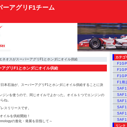
パーアグリF1チーム
カテゴ
 エネオスがスーパーアグリF1とホンダにオイル供給
F1GP
ーアグリF1とホンダにオイル供給
F1GP
F1GP
F1
日本石油が、スーパーアグリF1とホンダにオイル供給することに決
SAF1
SAF1
エンジンを使うので、同じオイルでよかった。オイル１つでエンジンの
からね。
SAF1
SAF1
プレスリリースです。
SAF
へオイルを供給開始！
SAF
Technologyの進化・発展を目指して～
リンク