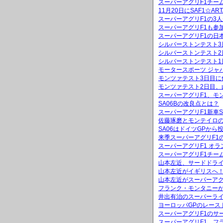
スーパーアグリF1チー
11月20日にSAF1☆A
スーパーアグリF1の3
スーパーアグリF1も参加「
スーパーアグリF1の日
シルバーストンテスト3
シルバーストンテスト
シルバーストンテスト1
モータースポーツ ジャ
モンツァテスト3日目に
モンツァテスト2日目、
スーパーアグリF1、モ
SA06Bの改良点とは？
スーパーアグリF1新車
佐藤琢磨とモンテイロ
SA06はドイツGPから
来季スーパーアグリF1
スーパーアグリF1 オ
スーパーアグリF1チー
山本左近、サードドラ
山本左近がイギリスへ
山本左近がスーパーアグ
フランク・モンタニーが
井出有治のスーパーラ
ヨーロッパGPのレース
スーパーアグリF1のサ
スーパーアグリF1、フ