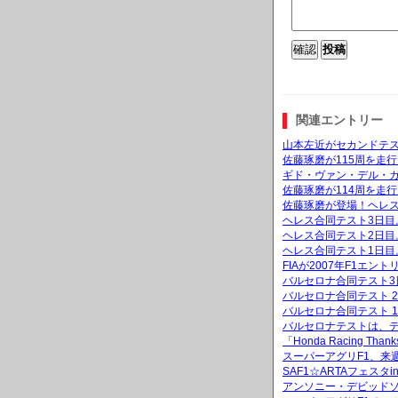
関連エントリー
山本左近がセカンドテ
佐藤琢磨が115周を走
ギド・ヴァン・デル・
佐藤琢磨が114周を走
佐藤琢磨が登場！ヘレス
ヘレス合同テスト3日目
ヘレス合同テスト2日目
ヘレス合同テスト1日目
FIAが2007年F1
バルセロナ合同テスト3
バルセロナ合同テスト 
バルセロナ合同テスト 
バルセロナテストは、
「Honda Racing 
スーパーアグリF1、来
SAF1☆ARTAフェス
アンソニー・デビッド