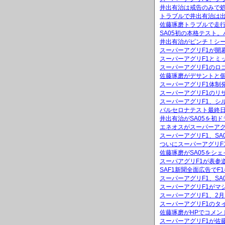
井出有治は戒告のみで
トラブルで井出有治は出
佐藤琢磨トラブルで走
SA05初の本格テスト
井出有治がピンチ！シ
スーパーアグリF1が開
スーパーアグリF1とミッ
スーパーアグリF1のロ
佐藤琢磨がデサントと
スーパーアグリF1体制
スーパーアグリF1のリ
スーパーアグリF1、シ
バルセロナテスト最終日
井出有治がSA05を初ド
エネオスがスーパーアグ
スーパーアグリF1、S
ついにスーパーアグリF
佐藤琢磨がSA05をシ
スーパアグリF1が表参
SAF1新聞全面広告でF
スーパーアグリF1、SA
スーパーアグリF1がマ
スーパーアグリF1、2
スーパーアグリF1のタ
佐藤琢磨がHPでコメン
スーパーアグリF1が佐