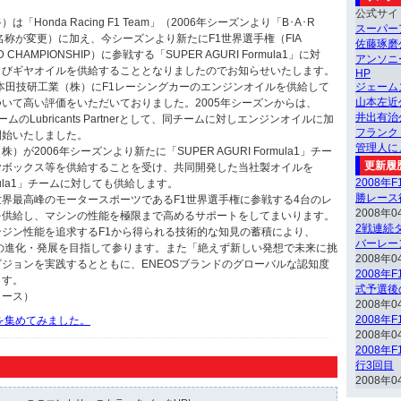
公式サイ
onda Racing F1 Team」（2006年シーズンより「B･A･R
スーパー
ら名称が変更）に加え、今シーズンより新たにF1世界選手権（FIA
佐藤琢磨
LD CHAMPIONSHIP）に参戦する「SUPER AGURI Formula1」に対
アンソニ
よびギヤオイルを供給することとなりましたのでお知らせいたします。
HP
本田技研工業（株）にF1レーシングカーのエンジンオイルを供給して
ジェーム
山本左近
いて高い評価をいただいておりました。2005年シーズンからは、
井出有治
1チームのLubricants Partnerとして、同チームに対しエンジンオイルに加
フランク
開始いたしました。
管理人に
2006年シーズンより新たに「SUPER AGURI Formula1」チー
更新履
ヤボックス等を供給することを受け、共同開発した当社製オイルを
2008年
ormula1」チームに対しても供給します。
勝レース
界最高峰のモータースポーツであるF1世界選手権に参戦する4台のレ
2008年0
を供給し、マシンの性能を極限まで高めるサポートをしてまいります。
2戦連続ダ
ジン性能を追求するF1から得られる技術的な知見の蓄積により、
バーレー
chnologyの進化・発展を目指して参ります。また「絶えず新しい発想で未来に挑
2008年0
ジョンを実践するとともに、ENEOSブランドのグローバルな認知度
2008年
ます。
式予選後
リース）
2008年0
2008年
動画を集めてみました。
2008年0
2008年
行3回目
2008年0