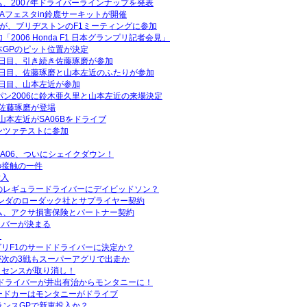
ム、2007年ドライバーラインナップを発表
RTAフェスタin鈴鹿サーキットが開催
人が、ブリヂストンのF1ミーティングに参加
2006 Honda F1 日本グランプリ記者会見」
本GPのピット位置が決定
日目、引き続き佐藤琢磨が参加
2日目、佐藤琢磨と山本左近のふたりが参加
日目、山本左近が参加
パン2006に鈴木亜久里と山本左近の来場決定
佐藤琢磨が登場
山本左近がSA06Bをドライブ
ンツァテストに参加
SA06、ついにシェイクダウン！
の接触の一件
投入
のレギュラードライバーにデイビッドソン？
ランダのローダック社とサプライヤー契約
ム、アクサ損害保険とパートナー契約
イバーが決まる
！
リF1のサードドライバーに決定か？
次の3戦もスーパーアグリで出走か
イセンスが取り消し！
ドライバーが井出有治からモンタニーに！
ードカーはモンタニーがドライブ
ランスGPで新車投入か？