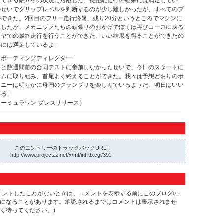
でできる限りその状況に対応した。長距離走行の結果には満足してい
のせいでグリップレベルを判断するのが少し難しかったが、すべてのプ
できた。2回目のフリー走行終盤、残り20分というところでマシンに
生したが、メカニックたちの頑張りのおかげでぼくは再びコースに戻る
イヤでの最終走行を行うことができた。いい結果を得ることができたの
事には満足しているよ」
スポーティングディレクター
ンと数週間前の合同テストに参加しなかったせいで、今日のスタートに
ラムに取り組み、首尾よく終えることができた。我々は予想どおりのポ
ソニーは明らかに母国のグランプリを楽しんでいるようだ。明日はいい
いる」
ーミュラワン プレスリリース）
このエントリーのトラックバックURL:
http://www.projectaz.net/x/mt/mt-tb.cgi/391
メントしたことがないときは、コメントを表示する前にこのブログの
になることがあります。承認されるまではコメントは表示されませ
く待ってください。)