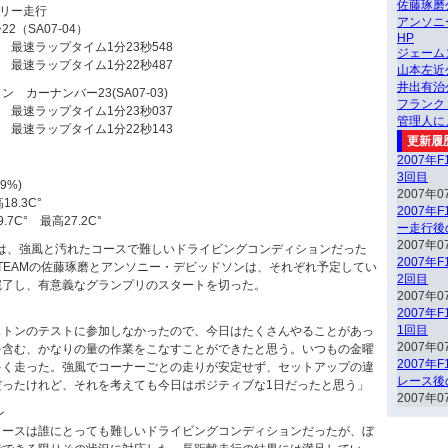
佐藤琢磨
フリー走行
アンソニ
（SA07-04）
HP
 最速ラップタイム1分23秒548
ジェーム
 最速ラップタイム1分22秒487
山本左近
井出有治
カーナンバー23(SA07-03)
フランク
 最速ラップタイム1分23秒037
管理人に
 最速ラップタイム1分22秒143
更新履
2007年
3回目
9%)
2007年0
8.3C°
2007年
C° 最高27.2C°
ー走行後
2007年0
日は、強風と汚れたコースで難しいドライビングコンディションだった
2007年
I F1 TEAMの佐藤琢磨とアンソニー・デビッドソンは、それぞれ予定してい
2回目
完了し、有意義なグランプリのスタートを切った。
2007年0
2007年
1回目
ストンのテストに参加しなかったので、今日はたくさんやることがあっ
2007年0
を含む、かなりの量の作業をこなすことができたと思う。いつもの金曜
2007年
多く走った。強風でコーナーごとの走りが安定せず、セットアップの違
レース後
だったけれど、それを考えても今日はポジティブな1日だったと思う」
2007年0
ン
コースは誰にとっても難しいドライビングコンディションだったが、ぼ