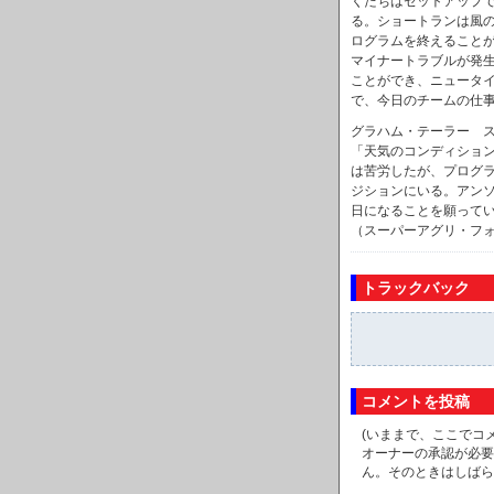
くたちはセットアップ
る。ショートランは風
ログラムを終えることが
マイナートラブルが発
ことができ、ニュータ
で、今日のチームの仕
グラハム・テーラー 
「天気のコンディショ
は苦労したが、プログ
ジションにいる。アン
日になることを願って
（スーパーアグリ・フォ
トラックバック
コメントを投稿
(いままで、ここでコ
オーナーの承認が必要
ん。そのときはしばら