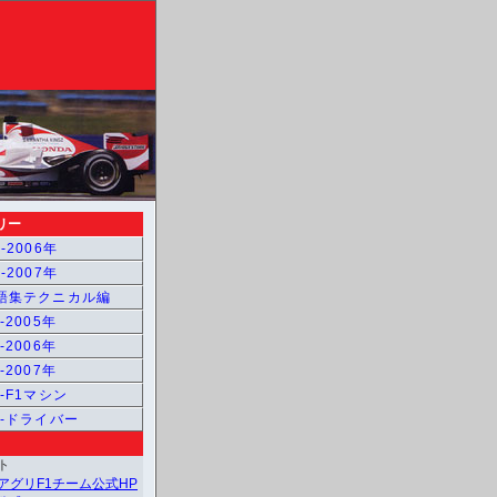
リー
-2006年
-2007年
用語集テクニカル編
-2005年
-2006年
-2007年
1-F1マシン
1-ドライバー
ト
アグリF1チーム公式HP