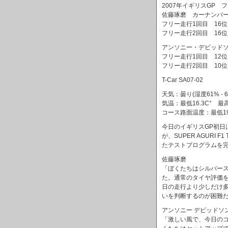
2007年イギリスGP 
佐藤琢磨 カーナンバー22
フリー走行1回目 16位
フリー走行2回目 16位
アンソニー・デビッドソン 
フリー走行1回目 12位
フリー走行2回目 10位
T-Car SA07-02
天気：曇り(湿度61% - 6
気温：最低16.3C° 最高1
コース路面温度：最低19.7
今日のイギリスGP初
が、SUPER AGUR
たテストプログラムを
佐藤琢磨
「ぼくたちはシルバー
た。通常のタイヤ評価
日の走行より少しだけ
いを判断するのが困難
アンソニー デビッドソ
「激しい風で、今日の