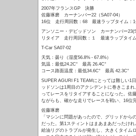
2007年フランスGP 決勝
佐藤琢磨 カーナンバー22（SA07-04）
16位 走行周回数：68 最速ラップタイム：1分
アンソニー・デビッドソン カーナンバー23(SA0
リタイア 走行周回数：１ 最速ラップタイム
T-Car SA07-02
天気：曇り（湿度56.8% - 67.8%）
気温：最低24.2C° 最高 26.4C°
コース路面温度：最低34.6C° 最高 42.3C°
SUPER AGURI F1 TEAMにとっては難
ッドソンは1周目のアクシデントに巻きこまれ
ってレースをリタイアすることになった。佐
ながらも、確かな走りでレースを戦い、16位
佐藤琢磨
「マシンに問題があったので、グリッドから
だった。第1スティントはまあまあだったけれ
給油リグのトラブルが発生し、大きくタイム