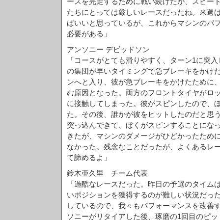
ースを完走するために戦い続けたが、スピー
たちにとっては厳しいレースだったね。来週
ばいいと思っているが、これからマシンのパ
必要がある」
アンソニー デビッドソン
「コースがとても滑りやすく、ターン1に突入
の集団が早いタイミングで急ブレーキをかけ
ンへと入り、彼が急ブレーキをかけたために
む原因となった。両方のフロントタイヤがロ
に接触してしまった。彼がスピンしたので、
た。その後、誰かが彼をヒットしたのだと思
突っ込んできて、ぼくがスピンすることにな
きたが、マシンのダメージがひどかったため
なかった。残念なことだったが、よくあるレ
て諦めるよ」
鈴木亜久里 チーム代表
「過酷なレースだった。昨日の予選のタイム
いポジションを獲得するのが難しい状況だっ
しているので、我々もパフォーマンスを改善
ソニーがリタイアした後、琢磨の1回目のピッ