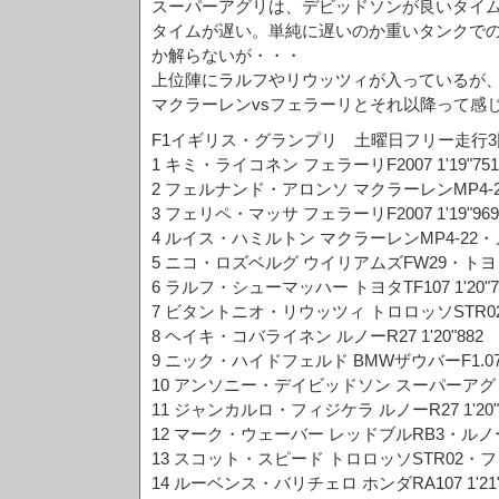
スーパーアグリは、デビッドソンが良いタイ
タイムが遅い。単純に遅いのか重いタンクで
か解らないが・・・
上位陣にラルフやリウッツィが入っているが
マクラーレンvsフェラーリとそれ以降って感
F1イギリス・グランプリ 土曜日フリー走行3
1 キミ・ライコネン フェラーリF2007 1'19"751
2 フェルナンド・アロンソ マクラーレンMP4-22・
3 フェリペ・マッサ フェラーリF2007 1'19"969
4 ルイス・ハミルトン マクラーレンMP4-22・メル
5 ニコ・ロズベルグ ウイリアムズFW29・トヨタ 1
6 ラルフ・シューマッハー トヨタTF107 1'20"7
7 ビタントニオ・リウッツィ トロロッソSTR02・
8 ヘイキ・コバライネン ルノーR27 1'20"882
9 ニック・ハイドフェルド BMWザウバーF1.07 1'
10 アンソニー・デイビッドソン スーパーアグリSA
11 ジャンカルロ・フィジケラ ルノーR27 1'20"
12 マーク・ウェーバー レッドブルRB3・ルノー 1
13 スコット・スピード トロロッソSTR02・フェラ
14 ルーベンス・バリチェロ ホンダRA107 1'21"