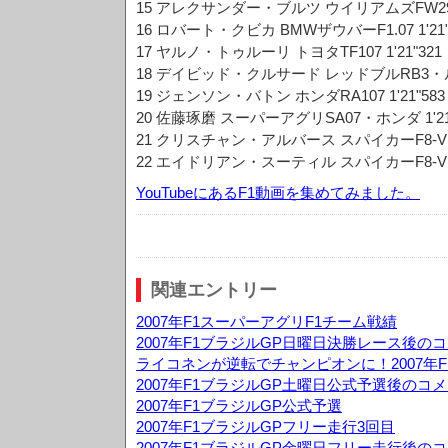
15 アレクサンダー・ブルツ ウイリアムズFW29・ト
16 ロバート・クビカ BMWザウバーF1.07 1'21"
17 ヤルノ・トゥルーリ トヨタTF107 1'21"321
18 デイビッド・クルサード レッドブルRB3・ルノー
19 ジェンソン・バトン ホンダRA107 1'21"583
20 佐藤琢磨 スーパーアグリSA07・ホンダ 1'21
21 クリスチャン・アルバース スパイカーF8-VII
22 エイドリアン・スーティル スパイカーF8-VII
YouTubeにあるF1動画を集めてみました。
関連エントリー
2007年F1スーパーアグリF1チーム戦績
2007年F1ブラジルGP日曜日決勝レース後の
ライコネンが逆転でチャンピオンに！2007年F
2007年F1ブラジルGP土曜日公式予選後のコ
2007年F1ブラジルGP公式予選
2007年F1ブラジルGPフリー走行3回目
2007年F1ブラジルGP金曜日フリー走行後の