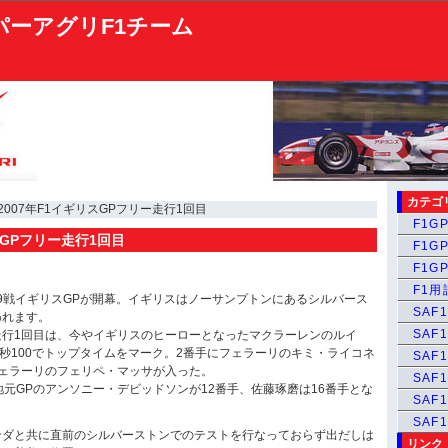
パーアグリF1チーム
カテゴ
 2007年F1イギリスGPフリー走行1回目
F1GP
スGPフリー走行1回目
F1GP
F1GP
F1
リ第9戦イギリスGPが開幕。イギリスはノーサンプトンにあるシルバース
SAF1
われます。
SAF1
走行1回目は、今やイギリスのヒーローとなったマクラーレンのルイ
1秒100でトップタイムをマーク。2番手にフェラーリのキミ・ライコネ
SAF1
フェラーリのフェリペ・マッサが入った。
SAF1
地元GPのアンソニー・デビッドソンが12番手、佐藤琢磨は16番手とな
SAF
SAF
ンダと共に直前のシルバーストンでのテストを行なっておらず出だしは
リンク