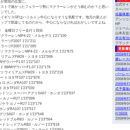
たが普段の位置に。
公式サイ
テストで速かったフェラーリ勢にマクラーレンがどう絡むのか？と思い
スーパー
トンでした。
佐藤琢磨
、イギリスGPはハミルトン中心になりそうな気配です。地元の新人が
アンソニ
トップで凱旋してるのだから、中心にならなければおかしいですよね。
HP
ジェーム
リ 金曜日フリー走行１回目
山本左近
ラーレンMP4-22・メルセデス 1'21"100
井出有治
リF2007 1'21"211
フランク
リF2007 1'21"285
更新履
 マクラーレンMP4-22・メルセデス 1'21"675
2008年
アムズFW29・トヨタ 1'22"006
勝レース
ウバーF1.07 1'22"107
2008年0
BMWザウバーF1.07 1'22"176
2戦連続ダ
 ウイリアムズFW29・トヨタ 1'22"216
バーレー
ヨタTF107 1'22"878
2008年0
ホンダRA107 1'22"956
2008年
タTF107 1'23"030
式予選後
ドソン スーパーアグリSA07・ホンダ 1'23"037
2008年0
ノーR27 1'23"099
2008年
ラ ルノーR27 1'23"179
2008年0
2008年
ダRA107 1'23"517
行3回目
リSA07・ホンダ 1'23"548
2008年0
ッドブルRB3・ルノー 1'23"564
ド レッドブルRB3・ルノー 1'23"618
ロロッソSTR02・フェラーリ 1'23"854