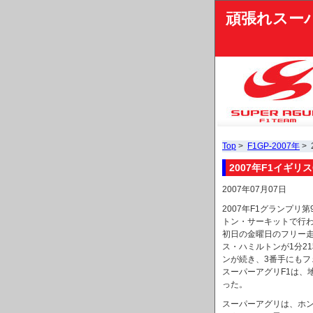
頑張れスー
Top
>
F1GP-2007年
>
2007年F1イギリ
2007年07月07日
2007年F1グランプ
トン・サーキットで行
初日の金曜日のフリー
ス・ハミルトンが1分2
ンが続き、3番手にも
スーパーアグリF1は、
った。
スーパーアグリは、ホ