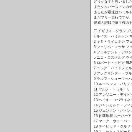
どうかな？と思いまし
またシルバーストンの
ましたが最速はハミル
まだフリー走行ですが
脅威の記録で選手権の
F1イギリス・グランプ
1 ルイス・ハミルトン マク
2 キミ・ライコネン フェラー
3 フェリペ・マッサ フェラー
4 フェルナンド・アロンソ
5 ニコ・ロズベルグ ウイリ
6 ロバート・クビカ BMWザ
7 ニック・ハイドフェルド 
8 アレクサンダー・ブルツ
9 ラルフ・シューマッハー ト
10 ルーベンス・バリチェロ 
11 ヤルノ・トゥルーリ トヨ
12 アンソニー・デイビッ
13 ヘイキ・コバライネン ル
14 ジャンカルロ・フィジケ
15 ジェンソン・バトン ホン
16 佐藤琢磨 スーパーアグ
17 マーク・ウェーバー レ
18 デイビッド・クルサー
19 スコット・スピード ト